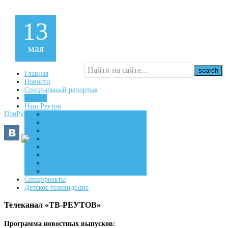
13
мая
Главная
Новости
Специальный репортаж
16+
Диалог
Наш Реутов
ПроРеутов
Создаем
Вдохновляем
Живем
Спецпроекты
Детское телевидение
Телеканал «ТВ-РЕУТОВ»
Программа новостных выпусков: