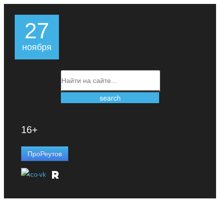
27
ноября
16+
ПроРеутов