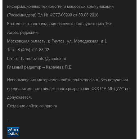
информационных технологий и массовых коммуникаций
(Роскомнадзор) Эл № ФС77-66999 от 30.08.2016.
Контент сетевого издания рассчитан на аудиторию 16+.
Адрес редакции:
Московская область, г. Реутов, ул. Молодежная, д.1
Тел.: 8 (495) 791-88-02
E-mail: tv-reutov.info@yandex.ru
Главный редактор – Карачева П.Е
Использование материалов сайта reutovmedia.ru без получения
предварительного письменного разрешения ООО "Р-МЕДИА" не
допускается.
Создание сайта: osinpro.ru
.