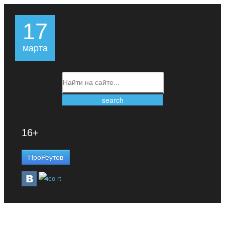
17
марта
16+
ПроРеутов