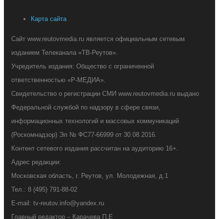
Карта сайта
Сайт www.reutovmedia.ru является официальным сетевым
изданием Телеканала «ТВ-Реутов».
Учредитель издания: Общество с ограниченной
ответственностью «Р-МЕДИА».
Свидетельство о регистрации СМИ www.reutovmedia.ru выдано
Федеральной службой по надзору в сфере связи,
информационных технологий и массовых коммуникаций
(Роскомнадзор) Эл № ФС77-66999 от 30.08.2016.
Контент сетевого издания рассчитан на аудиторию 16+.
Адрес редакции:
Московская область, г. Реутов, ул. Молодежная, д.1
Тел.: 8 (495) 791-88-02
E-mail: tv-reutov.info@yandex.ru
Главный редактор – Карачева П.Е