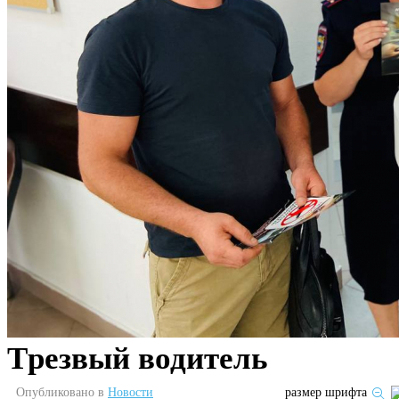
Tрезвый водитель
Опубликовано в
Новости
размер шрифта