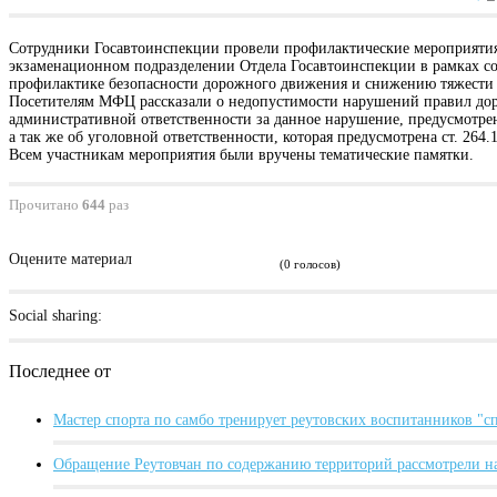
Сотрудники Госавтоинспекции провели профилактические мероприятия
экзаменационном подразделении Отдела Госавтоинспекции в рамках соц
профилактике безопасности дорожного движения и снижению тяжести
Посетителям МФЦ рассказали о недопустимости нарушений правил дор
административной ответственности за данное нарушение, предусмотренн
а так же об уголовной ответственности, которая предусмотрена ст. 264.
Всем участникам мероприятия были вручены тематические памятки.
Прочитано
644
раз
Оцените материал
(0 голосов)
Social sharing:
Последнее от
Мастер спорта по самбо тренирует реутовских воспитанников "
Обращение Реутовчан по содержанию территорий рассмотрели н