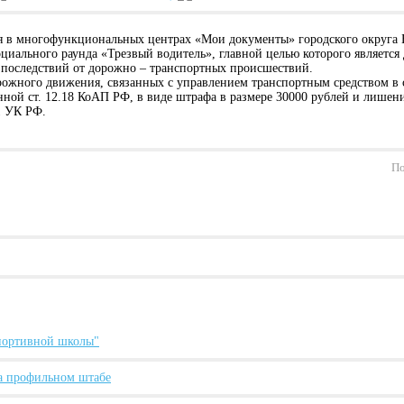
 в многофункциональных центрах «Мои документы» городского округа 
иального раунда «Трезвый водитель», главной целью которого является
 последствий от дорожно – транспортных происшествий.
ожного движения, связанных с управлением транспортным средством в 
ой ст. 12.18 КоАП РФ, в виде штрафа в размере 30000 рублей и лишения 
1 УК РФ.
По
спортивной школы"
а профильном штабе