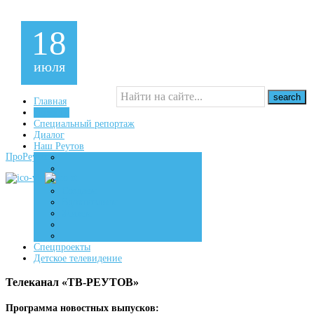
18
июля
Главная
Новости
Специальный репортаж
16+
Диалог
Наш Реутов
ПроРеутов
Создаем
Вдохновляем
Живем
Спецпроекты
Детское телевидение
Телеканал «ТВ-РЕУТОВ»
Программа новостных выпусков: