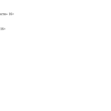
вости» 16+
 16+