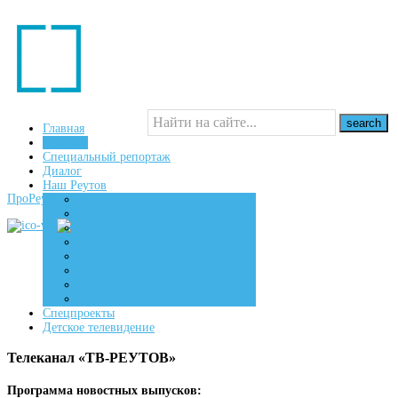
Главная
Новости
Специальный репортаж
16+
Диалог
Наш Реутов
ПроРеутов
Создаем
Вдохновляем
Живем
Спецпроекты
Детское телевидение
Телеканал «ТВ-РЕУТОВ»
Программа новостных выпусков: