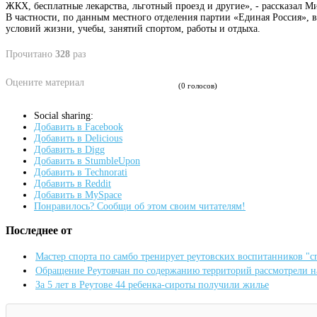
ЖКХ, бесплатные лекарства, льготный проезд и другие», - рассказал М
В частности, по данным местного отделения партии «Единая Россия»,
условий жизни, учебы, занятий спортом, работы и отдыха.
Прочитано
328
раз
Оцените материал
(0 голосов)
Social sharing:
Добавить в Facebook
Добавить в Delicious
Добавить в Digg
Добавить в StumbleUpon
Добавить в Technorati
Добавить в Reddit
Добавить в MySpace
Понравилось? Сообщи об этом своим читателям!
Последнее от
Мастер спорта по самбо тренирует реутовских воспитанников "
Обращение Реутовчан по содержанию территорий рассмотрели 
За 5 лет в Реутове 44 ребенка-сироты получили жилье