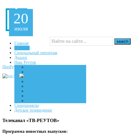
20
июля
Главная
Новости
Специальный репортаж
16+
Диалог
Наш Реутов
ПроРеутов
Создаем
Вдохновляем
Живем
Спецпроекты
Детское телевидение
Телеканал «ТВ-РЕУТОВ»
Программа новостных выпусков: