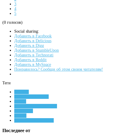
3
4
5
(0 голосов)
Social sharing:
Добавить в Facebook
Добавить в Delicious
Добавить в Digg
Добавить в StumbleUpon
Добавить в Technorati
Добавить в Reddit
Добавить в MySpace
Понравилось? Сообщи об этом своим читателям!
Теги
новости
Станислав Каторов
реутов
реутовское телевидение
коворкинг
бизнес
предпринимательство
Последнее от