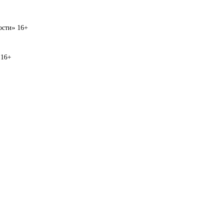
вости» 16+
 16+