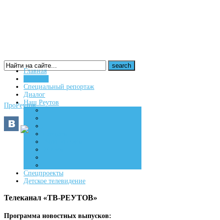
Главная
Новости
16+
Специальный репортаж
Диалог
Наш Реутов
ПроРеутов
Создаем
Вдохновляем
Живем
Спецпроекты
Детское телевидение
Телеканал «ТВ-РЕУТОВ»
Программа новостных выпусков: