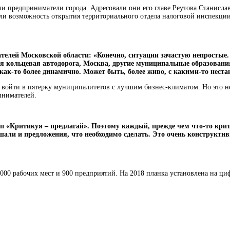
и предприниматели города. Адресовали они его главе Реутова Станисла
дили возможность открытия территориального отдела налоговой инспекци
елей Московской области: «Конечно, ситуации зачастую непростые.
кая кольцевая автодорога, Москва, другие муниципальные образовани
, как-то более динамично. Может быть, более живо, с какими-то не
войти в пятерку муниципалитетов с лучшим бизнес-климатом. Но это не 
инимателей.
ип «Критикуя – предлагай». Поэтому каждый, прежде чем что-то крити
и и предложения, что необходимо сделать. Это очень конструктивн
1000 рабочих мест и 900 предприятий. На 2018 планка установлена на циф