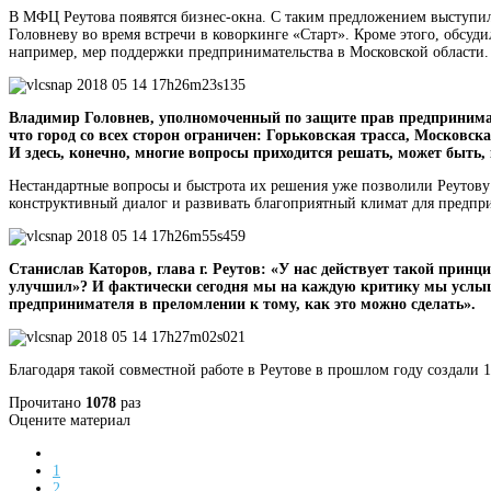
В МФЦ Реутова появятся бизнес-окна. С таким предложением выступил
Головневу во время встречи в коворкинге «Старт». Кроме этого, обсу
например, мер поддержки предпринимательства в Московской области.
Владимир Головнев, у
полномоченный по защите прав предпринимат
что город со всех сторон ограничен: Горьковская трасса, Московс
И здесь, конечно, многие вопросы приходится решать, может быть
Нестандартные вопросы и быстрота их решения уже позволили Реутову 
конструктивный диалог и развивать благоприятный климат для предпр
Станислав Каторов, глава г. Реутов: «У нас действует такой принц
улучшил»? И фактически сегодня мы на каждую критику мы услышал
предпринимателя в преломлении к тому, как это можно сделать».
Благодаря такой совместной работе в Реутове в прошлом году создали 
Прочитано
1078
раз
Оцените материал
1
2