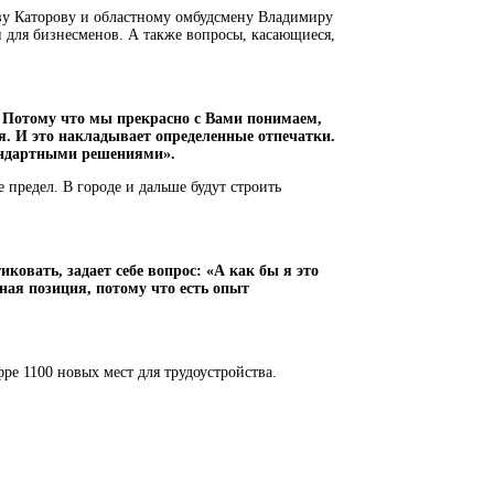
ву Каторову и областному омбудсмену Владимиру
и для бизнесменов. А также вопросы, касающиеся,
 Потому что мы прекрасно с Вами понимаем,
я. И это накладывает определенные отпечатки.
стандартными решениями».
предел. В городе и дальше будут строить
ковать, задает себе вопрос: «А как бы я это
ая позиция, потому что есть опыт
ре 1100 новых мест для трудоустройства.