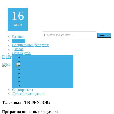
16
мая
Главная
Новости
Специальный репортаж
16+
Диалог
Наш Реутов
ПроРеутов
Создаем
Вдохновляем
Живем
Спецпроекты
Детское телевидение
Телеканал «ТВ-РЕУТОВ»
Программа новостных выпусков: