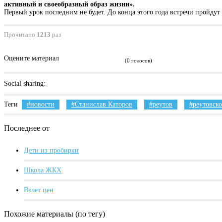
активный и своеобразный образ жизни».
Первый урок последним не будет. До конца этого года встречи пройдут
Прочитано
1213
раз
Оцените материал
(0 голосов)
Social sharing:
Теги
новости
Станислав Каторов
реутов
реутовско
Последнее от
Дети из пробирки
Школа ЖКХ
Взлет цен
Похожие материалы (по тегу)