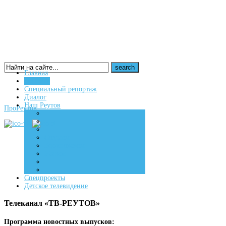
Главная
Новости
16+
Специальный репортаж
Диалог
Наш Реутов
ПроРеутов
Создаем
Вдохновляем
Живем
Спецпроекты
Детское телевидение
Телеканал «ТВ-РЕУТОВ»
Программа новостных выпусков: