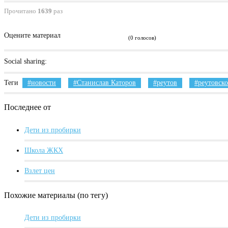
Прочитано
1639
раз
Оцените материал
(0 голосов)
Social sharing:
Теги
новости
Станислав Каторов
реутов
реутовско
Последнее от
Дети из пробирки
Школа ЖКХ
Взлет цен
Похожие материалы (по тегу)
Дети из пробирки