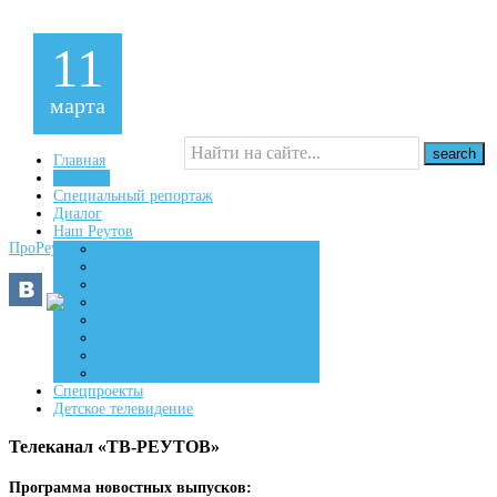
11
марта
Главная
Новости
Специальный репортаж
16+
Диалог
Наш Реутов
ПроРеутов
Создаем
Вдохновляем
Живем
Спецпроекты
Детское телевидение
Телеканал «ТВ-РЕУТОВ»
Программа новостных выпусков: