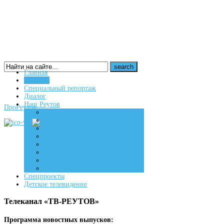
Главная
Новости
16+
Специальный репортаж
Диалог
Наш Реутов
ПроРеутов
Создаем
Вдохновляем
Живем
Спецпроекты
Детское телевидение
Телеканал «ТВ-РЕУТОВ»
Программа новостных выпусков: