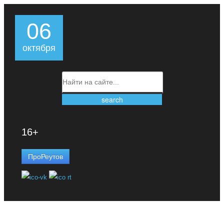
06
октября
16+
ПроРеутов