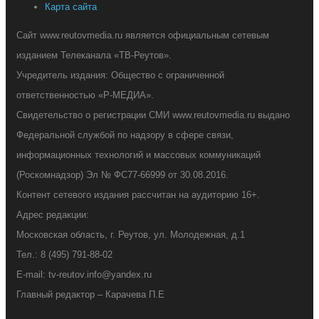
Карта сайта
Сайт www.reutovmedia.ru является официальным сетевым
изданием Телеканала «ТВ-Реутов».
Учредитель издания: Общество с ограниченной
ответственностью «Р-МЕДИА».
Свидетельство о регистрации СМИ www.reutovmedia.ru выдано
Федеральной службой по надзору в сфере связи,
информационных технологий и массовых коммуникаций
(Роскомнадзор) Эл № ФС77-66999 от 30.08.2016.
Контент сетевого издания рассчитан на аудиторию 16+.
Адрес редакции:
Московская область, г. Реутов, ул. Молодежная, д.1
Тел.: 8 (495) 791-88-02
E-mail: tv-reutov.info@yandex.ru
Главный редактор – Карачева П.Е