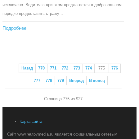
исключено. Водителю при этом предлагается в добровольном
порядке предоставить стражу…
Подробнее
Назад
770
771
772
773
774
775
776
777
778
779
Вперед
В конец
Страница 775 из 927
Карта сайта
Сайт www.reutovmedia.ru является официальным сетевым