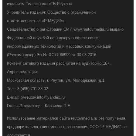
изданием Телеканала «ТВ-Реутов».
Учредитель издания: Общество с ограниченной
ответственностью «Р-МЕДИА».
Свидетельство о регистрации СМИ www.reutovmedia.ru выдано
Федеральной службой по надзору в сфере связи,
информационных технологий и массовых коммуникаций
(Роскомнадзор) Эл № ФС77-66999 от 30.08.2016.
Контент сетевого издания рассчитан на аудиторию 16+.
Адрес редакции:
Московская область, г. Реутов, ул. Молодежная, д.1
Тел.: 8 (495) 791-88-02
E-mail: tv-reutov.info@yandex.ru
Главный редактор – Карачева П.Е
Использование материалов сайта reutovmedia.ru без получения
предварительного письменного разрешения ООО "Р-МЕДИА" не
допускается.