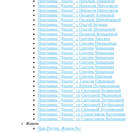
Программа "Диалог" с Натальей Пешковой
Программа "Диалог" с Нерсесом Нерсесяном
Программа "Диалог" с Нерсесом Нерсесяном
Программа "Диалог" с Оксаной Алимовой
Программа "Диалог" с Оксаной Широбоковой
Программа "Диалог" с Ольгой Бедрань
Программа "Диалог" с Ольгой Шелепеевой
Программа "Диалог" с Полиной Конышевой
Программа "Диалог" с Сергеем Ланских
Программа "Диалог" с Сергеем Некрасовым
Программа "Диалог" с Сергеем Чиркиным
Программа "Диалог" с Сергеем Чиркиным
Программа "Диалог" с Сергеем Чиркиным
Программа "Диалог" с Сергеем Чиркиным
Программа "Диалог" с Сергеем Чиркиным
Программа "Диалог" с Сергеем Чиркиным
Программа "Диалог" с Сергеем Шаровым
Программа "Диалог" с Тарасом Ефимовым
Программа "Диалог" с Юрием Подымахиным
Программа "Диалог" со Светланой Беляевской
Программа "Диалог" со Светланой Рязанцевой
Программа "Диалог" со Светланой Трубицыной
Программа "Диалог" со Светланой Трубицыной
Программа "Диалог" со Снежаной Бухтияровой
Программа "Диалог" со Станиславом Каторовым
Программа "Диалог" со Станиславом Каторовым
Живем
Наш Реутов. Живем №1