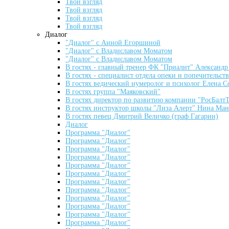
Твой взгляд
Твой взгляд
Твой взгляд
Твой взгляд
Диалог
"Диалог" с Анной Егоршиной
"Диалог" с Владиславом Моматом
"Диалог" с Владиславом Моматом
В гостях - главный тренер ФК "Приалит" Александ
В гостях - специалист отдела опеки и попечительст
В гостях ведический нумеролог и психолог Елена С
В гостях группа "Маяковский"
В гостях директор по развитию компании "РосБал
В гостях инструктор школы "Лиза Алерт" Нина Ман
В гостях певец Дмитрий Величко (граф Гагарин)
Диалог
Программа "Диалог"
Программа "Диалог"
Программа "Диалог"
Программа "Диалог"
Программа "Диалог"
Программа "Диалог"
Программа "Диалог"
Программа "Диалог"
Программа "Диалог"
Программа "Диалог"
Программа "Диалог"
Программа "Диалог"