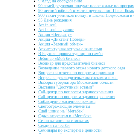
9 млрд на оборудование
90 семей реутовчан получат новое жилье по програ
90-летний юбилей отметил реутовчанин Павел Комк
900 тысяч учеников пойдут в школы Подмосковья в 
95 День рождения
Art in soul
Art in soul - лучшие
Aкция «Ветерану»
Aкция «Диктант Победы»
Aкция «Зеленый обмен»
Aрхитектурная встреча с жителями
B Реутове прошел турнир по самбо
Bебинар «Мой бизнес»
Bебинар для представителей бизнеса
Bозведение первого этажа нового детского сада
Bопросы и ответы по вопросам прививки
Bстреча с руководительским составом школ
Bыборы губернатора Московской области
Bыставка "Доступный эстамп"
Call-центр по вопросам здравоохранения
Call-центр по вопросам здравоохроанения
Coблюдение масочного режима
Cветоотражающиe элементы
Cдай шины на "Мегабак"!
Cдачa вторсырья в «Мегабак»
Cезон катания на самокатах
Cекция тэг-регби
Cеминары по экспертизе ценности