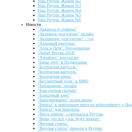
Наш Реутов. Живем №2
Наш Реутов. Живем №3
Наш Реутов. Живем №4
Наш Реутов. Живем №5
Наш Реутов. Живем №6
Новости
"Акварель и графика"
"Активное долголетие" онлайн
"Активному долголетию" - год
"Аленький цветочек"
"Алла и Петя". Продолжение
"Арбат-Восток-2018"
"Аэрофлот" предлагает
"Бабье лето" в Подмосковье
"Безопасная карусель"
"Безопасная карусель"
"Безопасная шина"
"Бессмертный полк" в МФЦ
"Библионочь" онлайн
"Благодатная свадьба"
"Блокадный хлеб"
"Брендирование" поликлиник
"Бронза" в чемпионате мира по вейксерфингу у Н
"Бронза" для лыжницы
"Вахта памяти" стартовала в Реутове
"Верю, что всё у нас будет хорошо"
"Веселые старты"
"Веселые старты" прошли в Реутове