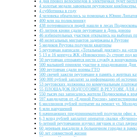
4 дня провоз велосипедов в электричках будет бесп
4 золотые медали завоевали реутовские кикбоксеры
4 субботника в году
4 человека обратились за помощью к Юрию Липато
400 млн на поликлинику
438 потерявшихся людей нашли в лесах Подмосковь
45 литров крови сдали реутовчане в День донора
46 избирательных участков открылись на выборах п
48 нелегальных мигрантов задержаны в Реутове
5 медиков Реутова получили квартиры
5 реутовчан написали «Тотальный диктант» на «отл
5,13 и 16 корпуса ЖК «Новокосино-2» строят под 
50 реутовчан отправятся нести службу в вооруженн
500 малышей приняли участие в праздновании Дня
500 реутовчан сдали нормы ГТО
500 свечей зажгли реутовчане в память о жертвах к
500.000 рублей заплатят за информацию об источни
53 реутовских должника по коммунальным платежа
55 ПЛОЩАДОК ПОДГОТОВЯТ В РЕУТОВЕ ДЛЯ 
550 тысяч раз записались жители Подмосковья к вр
597 кандидатов от «Единой России» зарегистриров
6 миллионов рублей потратят на ремонт ул. Молод
6 млн нарушений
6 начинающих предпринимателей получили офис в к
6,3 млрд рублей заплатит оператор свалки «Кучино
6-летний реутовчанин изучил лягушек и стал лауре
60 деревьев высадили в больничном городке в рамк
60 лет совместной жизни