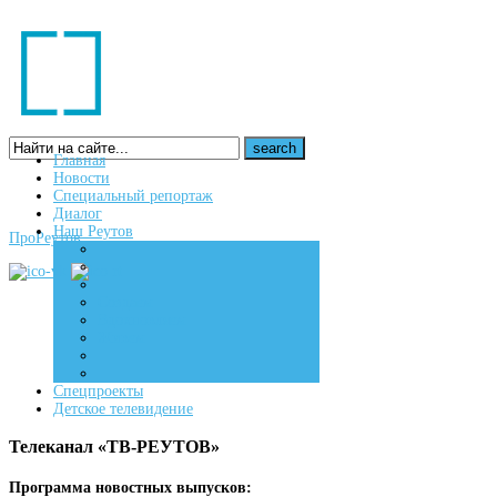
Главная
Новости
16+
Специальный репортаж
Диалог
Наш Реутов
ПроРеутов
Создаем
Вдохновляем
Живем
Спецпроекты
Детское телевидение
Телеканал «ТВ-РЕУТОВ»
Программа новостных выпусков: