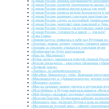
«Единая Россия» приняла предвыборную программу
«Единая Россия» проведёт традиционную акцию «С
«Единая Россия» провела мастер-классы для детей
«Единая Россия» провела неделю безопасности в п
«Единая Россия» развивает городские пространства
«Единая Россия» следит за постройкой универсаль
«Единая Россия» укрепляет связь поколений в Ден
«Единая Россия» устроила для реутовских семей пр
«Единая Россия»: готовность к школе — для всех!
«Ёлка Главы»
«Зимняя радуга» появилась в небе над Реутовым из-
«Золотые» знания: почему ученики стремятся закон
«Зоопарк за стеклом» открылся в городском музее
«Изобретариум» будет виртуальным
«Ишь ты, Масленица!»
«Кубок легенд» завершился победой сборной Росси
«Курсом президента» - ежегодное обращение губер
«Ледяной дождь»
«Ликбкез» по кибербезопасности
«МегаФон. Начинается с тебя». Компания представ
«Мексиканскую» и «Древнегреческую» детские пло
«Метеорит» взлетел
«Мир на ладошке» можно увидеть в реутовском муз
«Мозгобойню» в Реутове выиграла команда «Федя и 
«Мой бизнес» оказывает поддержку предпринимате
«Молодая Гвардия» Подмосковья набирает волонтеро
«Морозного дна» достигнет Реутов в ночь на пятни
«Мы принесли русский мир» – офицер спецопераци