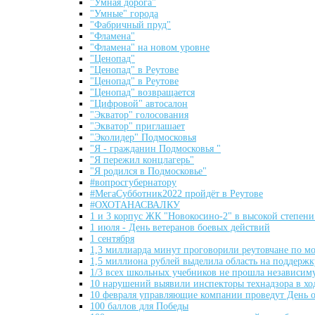
"Умная дорога"
"Умные" города
"Фабричный пруд"
"Фламена"
"Фламена" на новом уровне
"Ценопад"
"Ценопад" в Реутове
"Ценопад" в Реутове
"Ценопад" возвращается
"Цифровой" автосалон
"Экватор" голосования
"Экватор" приглашает
"Эколидер" Подмосковья
"Я - гражданин Подмосковья "
"Я пережил концлагерь"
"Я родился в Подмосковье"
#вопросгубернатору
#МегаСубботник2022 пройдёт в Реутове
#ОХОТАНАСВАЛКУ
1 и 3 корпус ЖК "Новокосино-2" в высокой степени
1 июля - День ветеранов боевых действий
1 сентября
1,3 миллиарда минут проговорили реутовчане по м
1,5 миллиона рублей выделила область на поддержк
1/3 всех школьных учебников не прошла независим
10 нарушений выявили инспекторы технадзора в хо
10 февраля управляющие компании проведут День 
100 баллов для Победы