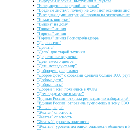
"Виртуозы Москвы" выступили в Реутове
"Возвращение народной игрушки"
"Вредные листья": почему не сжигают осеннюю лис
"Выездная администрация" прошла на экспериментал
"Выжить вопреки"
"Вышка" на дому
"Горячая" линия
"Горячая" линия
"Горячая" линия Роспотребнадзора
"Дары осени"
"Девчата"
"Депо" для старой техники
"Деревянные кружева"
"Дети вместо цветов"
"Дети исследуют мир"
"Добродел" уведомляет
"Доброе фото" с собаками сделали больше 1000 реу
"Добрые дети"
"Добрые часы"
"Добрые часы" появились в ФОКе
"Дом сдадим уже в марте"
"Единая Россия" открыла регистрацию избирателей 
"Единая Россия" отправила гумпомощь в зону СВО 
"Ёлочка, гори"
"Желтая" опасность
"Желтая" опасность
"Желтый" уровень опасности
"Желтый" уровень погодной опасности объявлен в 