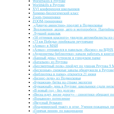
WorldSkills в Реутове
Worldskills в Реутове
XVI конференция школьников
Xимико-биологический класс
Zoom-тренировки
ZOOM-тренировки
«Дачную амнистию» продлят в Подмосковье
Возложения, акции, авто и мотопробеги: Партийны
Лучший шашлык
«50 оттенков красного» увидели автомобилисты из-
«73 км Победы» пробежали реутовчане
«Алмаз» в МАИ
«Алмаз» отправился в павильон «Космос» на ВДНХ
«Аудиоритмы библиотеки» начали работать в книго
«Банный день» устроили в городском парке
«Батальон» из Реутова
«Бессмертный полк» пройдет по улицам Реутова 9 
«Бесхозные» снежные завалы обнаружили в Реутове
«Библиотека в парке» откроется 21 июня
«Бизнес-леди» из Подмосковья
«Бумажная» битва на страже экологии
«Бумажный» день в Реутове: школьники сдали неск
«В новый год - без долгов»
«Весна идет, весне дорогу» - синоптики обещают п
«Взрывное» потепление
«Вкусный бульвар»
«Владимирский тракт» в огне. Учения пожарных п
«Горячая линия» по вакцинации