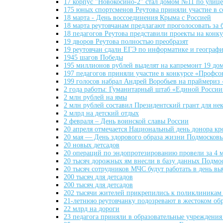
17 корпус "Новокосино-2" стал домом №11 по улиц
175 юных спортсменов Реутова приняли участие в 
18 марта - День воссоединения Крыма с Россией
18 марта реутовчанам предлагают проголосовать за 
18 педагогов Реутова представили проекты на конк
19 дворов Реутова полностью преобразят
19 реутовчан сдали ЕГЭ по информатике и географ
1945 шагов Победы
195 миллионов рублей выделят на капремонт 19 до
197 педагогов приняли участие в конкурсе «Профсо
199 голосов набрал Андрей Воробьев на праймериз
2 года работы: Гуманитарный штаб «Единой России
2 млн рублей на ямы
2 млн рублей составил Президентский грант для н
2 млрд на детский отдых
2 февраля – День воинской славы России
20 апреля отмечается Национальный день донора кр
20 мая — День здорового образа жизни Подмосковь
20 новых детсадов
20 операций по эндопротезированию провели за 4 м
20 тысяч дорожных ям внесли в базу данных Подмо
20 тысяч сотрудников МЧС будут работать в день в
200 тысяч для детсадов
200 тысяч для детсадов
202 тысячи жителей прикрепились к поликлиникам 
21-летнюю реутовчанку подозревают в жестоком о
22 млрд на дороги
23 педагога приняли в образовательные учреждения 