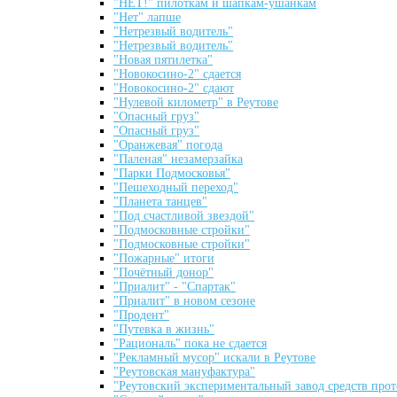
"НЕТ!" пилоткам и шапкам-ушанкам
"Нет" лапше
"Нетрезвый водитель"
"Нетрезвый водитель"
"Новая пятилетка"
"Новокосино-2" сдается
"Новокосино-2" сдают
"Нулевой километр" в Реутове
"Опасный груз"
"Опасный груз"
"Оранжевая" погода
"Паленая" незамерзайка
"Парки Подмосковья"
"Пешеходный переход"
"Планета танцев"
"Под счастливой звездой"
"Подмосковные стройки"
"Подмосковные стройки"
"Пожарные" итоги
"Почётный донор"
"Приалит" - "Спартак"
"Приалит" в новом сезоне
"Продент"
"Путевка в жизнь"
"Рациональ" пока не сдается
"Рекламный мусор" искали в Реутове
"Реутовская мануфактура"
"Реутовский экспериментальный завод средств про