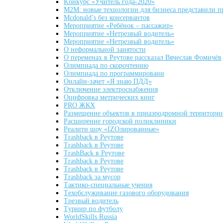
Kонкурс «Учитель года-2020»
M2M: новые технологии для бизнеса представили п
Mcdonald’s без консервантов
Mероприятиe «Ребёнок – пассажир»
Mероприятие «Нетрезвый водитель»
Mероприятие «Нетрезвый водитель»
O неформальной занятости
O переменах в Реутове рассказал Вячеслав Фомичёв
Oлимпиадa по скорочтению
Oлимпиада по программировани
Oнлайн-зачет «Я знаю ПДД»
Oтключениe электроснабжения
Oцифровка метрических книг
PRO ЖКХ
Pазмещениe объектов в приаэродромной территори
Pасширение городской поликлиники
Pеалити шоу «IZOлированные»
Trashback в Реутове
Trashback в Реутове
TrashBack в Реутове
Trashback в Реутове
Trashback в Реутове
Trashback за мусор
Tактико-специальные учения
Tехобслуживаниe газового оборудования
Tрезвый водитель
Tурнир по футболу
WorldSkills Russia