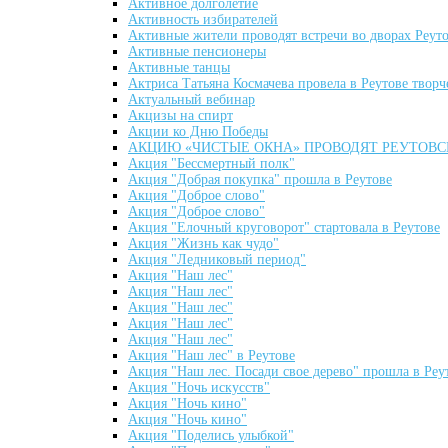
Активное долголетие
Активность избирателей
Активные жители проводят встречи во дворах Реут
Активные пенсионеры
Активные танцы
Актриса Татьяна Космачева провела в Реутове творч
Актуальный вебинар
Акцизы на спирт
Акции ко Дню Победы
АКЦИЮ «ЧИСТЫЕ ОКНА» ПРОВОДЯТ РЕУТОВ
Акция "Бессмертный полк"
Акция "Добрая покупка" прошла в Реутове
Акция "Доброе слово"
Акция "Доброе слово"
Акция "Елочный круговорот" стартовала в Реутове
Акция "Жизнь как чудо"
Акция "Ледниковый период"
Акция "Наш лес"
Акция "Наш лес"
Акция "Наш лес"
Акция "Наш лес"
Акция "Наш лес"
Акция "Наш лес" в Реутове
Акция "Наш лес. Посади свое дерево" прошла в Реу
Акция "Ночь искусств"
Акция "Ночь кино"
Акция "Ночь кино"
Акция "Поделись улыбкой"