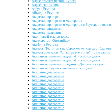
Адрес объекта недвижимости
Адресная помощь
Азбука Реутова
Айкидо в Реутове
Академия вратарей
Академия вратарского мастерства
Академия вратарского мастерства в Реутове готова 
Академия лидерства
Академия развития
Акриловый мастер-класс
Акселератор «Streamline»
Актёр из Реутова
Актеры "Театриума на Серпуховке" сыграют благот
Актеры спектакля "Опасные мальчики" призвали п
Активисты провели акцию «Письмо солдату»
Активисты провели акцию «Письмо солдату»
Активисты провели праздник «Добрые соседи»
Активисты Реутова озеленили свой двор
Активное долголетие
Активное долголетие
Активное долголетие
Активное долголетие
Активное долголетие
Активное долголетие
Активное долголетие
Активное долголетие
Активное долголетие
Активное долголетие