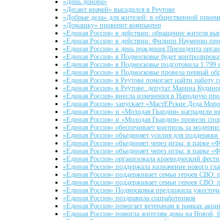
«День донора»
«Десант врачей» высадился в Реутове
«Добрые дела» для жителей: в общественной прием
«Домашку» проверит компьютер
«Единая Россия» в действии: обращение жителя вы
«Единая Россия» в действии: Филипп Науменко про
«Единая Россия» в день рождения Президента орган
«Единая Россия» в Подмосковье будет контролиров
«Единая Россия» в Подмосковье подготовила 1 79
«Единая Россия» в Подмосковье провела первый об
«Единая Россия» в Реутове помогает найти работу 
«Единая Россия» в Реутове: депутат Марина Кудино
«Единая Россия» внесла изменения в Народную пр
«Единая Россия» запускает «МастЕРские Деда Моро
«Единая Россия» и «Молодая Гвардия» наградили ю
«Единая Россия» и «Молодая Гвардия» провели спо
«Единая Россия» обеспечивает контроль за модерни
«Единая Россия» объединяет усилия для поддержки
«Единая Россия» объединяет через игры: в парке 
«Единая Россия» объединяет через игры: в парке 
«Единая Россия» организовала краеведческий фести
«Единая Россия» поддержала назначение нового гла
«Единая Россия» поддерживает семьи героев СВО: 
«Единая Россия» поддерживает семьи героев СВО: 
«Единая Россия» Подмосковья предложила ужесточи
«Единая Россия» поздравила соцработников
«Единая Россия» помогает ветеранам в рамках акц
«Единая Россия» помогла жителям дома на Новой, 