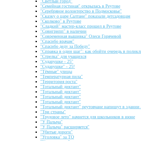
"Светлый город"
"Семейная гостиная" открылась в Реутове
"Серебряное волонтерство в Подмосковье"
"Сказку о царе Салтане" показали детсадовцам
"Сколково" в Реутове
"Сладкий" мастер-класс прошел в Реутове
"Совигрипп" в наличии
"Современная вышивка" Олеси Горячевой
"Спасибо врачам"
"Спасибо деду за Победу"
"Справка в один шаг": как обойти очередь в полик
"Стрелка" для учащихся
"Сударушке - 25"
"Сударушке" - 25!
"Тёмные" улицы
"Температурная пила"
"Территория роста"
"Тотальный диктант"
"Тотальный диктант"
"Тотальный диктант"
"Тотальный диктант"
"Тотальный диктант" реутовчане напишут в здании
"Три страны"
"Трудовое лето" начнется для школьников в июне
"У Палыча"
"У Палыча" расширяется"
"Убитые дороги"
"Уголовка" за ТО