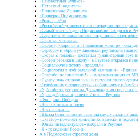
«Неизвестный Куликов»
«Нетрезвый водитель»
«Подмосковье Za наших»
«Проверки Подмосковья»
«Рожь да лён»
«Российский университет кооперации» присоедини
«Самый зеленый двор Подмосковья» находится в Ре
«Саратовским авиалиниям» аннулировали сертифика
«Связные контакты»
«Селфи», «Короче» и «Плюшевый монстр» - чем уди
«Серебро» и «бронзу» завоевали реутовские гимнас
«Скорая Z помощь» доставила гуманитарный груз и
«Собери ребёнка в школу»: в Реутове открылся пу
«Социальную ипотеку» продлили
«Социология в избирательной кампании»: «Единая 
«Спасибо, полицейский!» - имиджевая акция от М
«Сударушка» отправилась на гастроли по городски
«Телефонному террористу», сообщившему о бомбе в
«Урбанфест» устроят на День рождения города в це
«Урок доброты» прошел в 7 школе Реутова
«Фонарики Победы»
«Челюскинская эпопея»
«Чистая страна»
«Школа безопасности» выявила самых сильных шко
«Экватор» поменяет концепцию, вывески и подсвет
«Юных интеллектуалов» выбрали в Реутове
«Я - гражданин России»
А в Подмосковье строятся дома