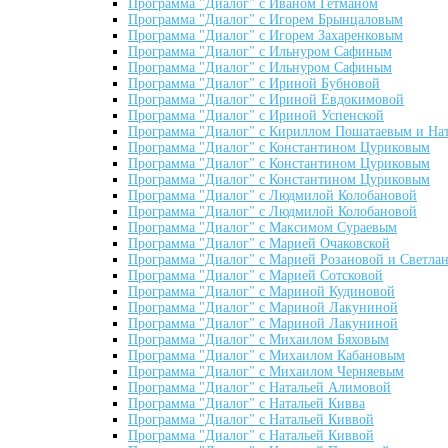
Программа "Диалог" с Иваном Гетманом
Программа "Диалог" с Игорем Брынцаловым
Программа "Диалог" с Игорем Захаренковым
Программа "Диалог" с Ильнуром Сафиным
Программа "Диалог" с Ильнуром Сафиным
Программа "Диалог" с Ириной Бубновой
Программа "Диалог" с Ириной Евдокимовой
Программа "Диалог" с Ириной Успенской
Программа "Диалог" с Кириллом Пошатаевым и На
Программа "Диалог" с Константином Цуриковым
Программа "Диалог" с Константином Цуриковым
Программа "Диалог" с Константином Цуриковым
Программа "Диалог" с Людмилой Колобановой
Программа "Диалог" с Людмилой Колобановой
Программа "Диалог" с Максимом Сураевым
Программа "Диалог" с Марией Очаковской
Программа "Диалог" с Марией Розановой и Светла
Программа "Диалог" с Марией Сотсковой
Программа "Диалог" с Мариной Кудиновой
Программа "Диалог" с Мариной Лакуниной
Программа "Диалог" с Мариной Лакуниной
Программа "Диалог" с Михаилом Бяховым
Программа "Диалог" с Михаилом Кабановым
Программа "Диалог" с Михаилом Черняевым
Программа "Диалог" с Натальей Алимовой
Программа "Диалог" с Натальей Кивва
Программа "Диалог" с Натальей Киввой
Программа "Диалог" с Натальей Киввой