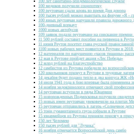
100 лет санитарно-эпидемиологической службе
100 медиков получили соципотеку
100 реутовчан сдали кровь во время Дня донора
100 тысяч рублей можно выиграть на форуме «Я – 
100 юных реутовчан нарушили правила дорожного
100-дневный воркаут
1000 новых автобусов
109 заявок подали реутовчане на соискание преми
11 500 рублей составит пособие на первенца в Реут
11 июня Реутов посетит глава русской православно
1100 новых рабочих мест появится в Реутове в 2018
12 материалов по нарушению «часов тишины» рассм
12 мая в Реутове пройдет акция «Лес Победы»
12 млрд рублей на благоустройство
12 самбистов из Реутова победили во всероссийско
120 школьников примут в Реутове в трудовые лагер
14 декабря будет подано тепло в два корпуса ЖК «
14 июля 1941 года в бою впервые была применена 
14 ноября эндокринологи отмечают свой професси
14 реутовчан вступили в ряды Юнармии
15 новорожденных Подмосковья получили свидетел
15 новых имен реутовчан увековечили на плитах М
15 реутовчан отправились в лагерь «Солнечное детс
15 тонн гуманитарного груза собрали в Реутове
15 юнармейцев из Реутова приняли присягу в прис
150 лет Челомею
150 тысяч рублей для "Лучика"
16 ноября отмечается Всероссийский день самбо