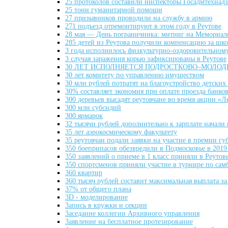
25 протоколов составили инспекторы Госадмтехнадз
25 тонн гуманитарной помощи
27 призывников проводили на службу в армию
271 подъезд отремонтируют в этом году в Реутове
28 мая — День пограничника: митинг на Мемориале
285 детей из Реутова получили компенсацию за шк
3 года исполнилось физкультурно-оздоровительном
3 случая заражения корью зафиксированы в Реутове
30 ЛЕТ ИСПОЛНЯЕТСЯ ПОДРОСТКОВО–МОЛОД
30 лет комитету по управлению имуществом
30 млн рублей потратят на благоустройство детских 
30% составляет экономия при оплате проезда банко
300 деревьев высадят реутовчане во время акции «
300 млн субсидий
300 ярмарок
32 тысячи рублей дополнительно к зарплате начал
35 лет аэрокосмическому факультету
35 реутовчан подали заявки на участие в премии г
350 боеприпасов обезвредили в Подмосковье в 2019
350 заявлений о приеме в 1 класс приняли в Реутов
350 спортсменов приняли участие в турнире по сам
360 квартир
360 тысяч рублей составит максимальная выплата за
37% от общего плана
3D - моделирование
3апись в кружки и секции
3аседание коллегии Архивного управления
3аявление на бесплатное протезирование