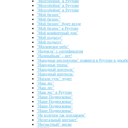
"Мозгобойня" в Реутове
"Мозгобойня" в Реутове
"Мозгобойня" в Реутове
"Мой бизнес"
"Мой бизнес"
"Мой бизнес" будет везде
"Мой бизнес" в Реутове
"Мой комфортный дом"
"Мой подъезд"
"Мой подъезд"
"Московское небо"
"Надежда" с сертификатом
"Наливайкам" - нет!
"Народные инспекторы" появятся в Реутове в декаб
"Народные тропы"
"Народный контроль"
"Народный контроль"
"Натали турс" чудит
"Наш лес"
"Наш лес"
"Наш лес" в Реутове
"Наше Подмосковье"
"Наше Подмосковье"
"Наше Подмосковье"
"Наше Подмосковье"
"Не взлетим так поплаваем"
"Нелегальный мигрант"
"Несчастный" месяц