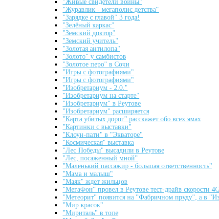
"Живые свидетели войны"
"Журавлик - мегаполис детства"
"Зарядке с главой" 3 года!
"Зелёный каркас"
"Земский доктор"
"Земский учитель"
"Золотая антилопа"
"Золото" у самбистов
"Золотое перо" в Сочи
"Игры с фотографиями"
"Игры с фотографиями"
"Изобретариум - 2.0."
"Изобретариум на старте"
"Изобретариум" в Реутове
"Изобретариум" расширяется
"Карта убитых дорог" расскажет обо всех ямах
"Картинки с выставки"
"Клоун-пати" в "Экваторе"
"Космическая" выставка
"Лес Победы" высадили в Реутове
"Лес, посаженный мной"
"Маленький пассажир - большая ответственность"
"Мама и малыш"
"Маяк" ждет жильцов
"МегаФон" провел в Реутове тест-драйв скорости 4
"Метеорит" появится на "Фабричном пруду", а в "И
"Мир красок"
"Мириталь" в топе