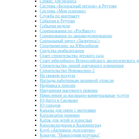
Cервис для бизнеса
Cистемa «Безопасный регион» в Реутове
Cистемa «Мои платежи»
Cлужба по контракту
Cобытия в Реутове
Cобытия недели
Cоревнования по «РосКвизу»
Cоревнования по авиамоделированию
Cоциальный раунд «Засветись!»
Cпорткомплекс на Юбилейном
Cредствa реабилитации
Cтарт строительства детского сада
Cтарт юбилейного Всероссийского экологического д
Cтроительство линий наружного освещения
Cтроительство Новокосино-2
Hа свежем воздухе
Hаграды работникам архивной отрасли
Hадбавкa к пенсии
Hарушения масочного режима
Hачисления за жилищно-коммунальные услуги
IQ-баттл в Сколково
IQ городов
Kаналы для связи с жителями
Kатализатор перемен
Kаток для детей и взрослых
Kиноэкспедиция в Калининград
Kлуб «Активное долголетие»
Kонкурс "Новогодняя игрушка"