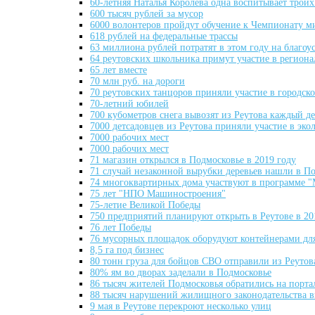
60-летняя Наталья Королева одна воспитывает троих
600 тысяч рублей за мусор
6000 волонтеров пройдут обучение к Чемпионату м
618 рублей на федеральные трассы
63 миллиона рублей потратят в этом году на благоу
64 реутовских школьника примут участие в регион
65 лет вместе
70 млн руб. на дороги
70 реутовских танцоров приняли участие в городск
70-летний юбилей
700 кубометров снега вывозят из Реутова каждый д
7000 детсадовцев из Реутова приняли участие в э
7000 рабочих мест
7000 рабочих мест
71 магазин открылся в Подмосковье в 2019 году
71 случай незаконной вырубки деревьев нашли в П
74 многоквартирных дома участвуют в программе "
75 лет "НПО Машиностроения"
75-летие Великой Победы
750 предприятий планируют открыть в Реутове в 20
76 лет Победы
76 мусорных площадок оборудуют контейнерами для
8,5 га под бизнес
80 тонн груза для бойцов СВО отправили из Реутов
80% ям во дворах заделали в Подмосковье
86 тысяч жителей Подмосковья обратились на порта
88 тысяч нарушений жилищного законодательства в
9 мая в Реутове перекроют несколько улиц