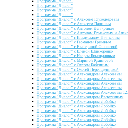
Программа "Диалог"
Программа "Диалог"
Программа "Диалог"
Программа "Диалог"
Программа "Диалог" c Алексеем Глуходедовым
Программа "Диалог" c Алексеем Папиным
Программа "Диалог" c Антоном Дегтярёвым
Программа "Диалог" c Антоном Ермаковым и Алек
Программа "Диалог" c Владиславом Цветковым
Программа "Диалог" c Германом Грачевым
Программа "Диалог" c Екатериной Олюшевой
Программа "Диалог" c Еленой Шинкоренко
Программа "Диалог" c Игорем Брынцаловым
Программа "Диалог" c Мариной Кудиновой
Программа "Диалог" c Олегом Бабкиным
Программа "Диалог" c Олесей Переведенцевой
Программа "Диалог" с Александром Алексеевым
Программа "Диалог" с Александром Алексеевым
Программа "Диалог" с Александром Алексеевым
Программа "Диалог" с Александром Алексеевым
Программа "Диалог" с Александром Алексеевым 12.
Программа "Диалог" с Александром Евсюткиным
Программа "Диалог" с Александром Лобойко
Программа "Диалог" с Александром Лобойко
Программа "Диалог" с Александром Лобойко
Программа "Диалог" с Александром Лобойко
Программа "Диалог" с Александром Лобойко
Программа "Диалог" с Александром Лобойко