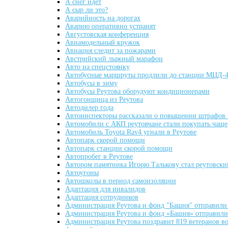
А снег идет
А сыр ли это?
Аварийность на дорогах
Аварию оперативно устранят
Августовская конференция
Авиамодельный кружок
Авиация следит за пожарами
Австрийский лыжный марафон
Авто на спецстоянку
Автобусные маршруты продлили до станции МЦД-4
Автобусы в зиму
Автобусы Реутова оборудуют кондиционерами
Автогонщица из Реутова
Автодилер года
Автоинспекторы рассказали о повышении штрафов 
Автомобили с АКП реутовчане стали покупать чаще
Автомобиль Toyota Rav4 угнали в Реутове
Автопарк скорой помощи
Автопарк станции скорой помощи
Автопробег в Реутове
Автором памятника Игорю Талькову стал реутовски
Автоугоны
Автошколы в период самоизоляции
Адаптация для инвалидов
Адаптация сотрудников
Администрация Реутова и фонд "Башня" отправил
Администрация Реутова и фонд «Башня» отправил
Администрация Реутова поздравит 819 ветеранов в