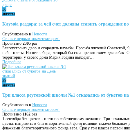
30
августа
Клумба раздора: за чей счет должны ставить ограждение во
Опубликовано в
Новости
Станьте первым комментатором!
Прочитано
2305
раз
Благоустроить двор и огородить клумбы. Просьба жителей Советской, 9,
ней – цветы. Но нет забора, который бы стал препятствием для собак. С
территории у своего дома Мария Година выходит…
Подробнее
29
августа
Три класса реутовской школы №1 отказались от букетов на
Опубликовано в
Новости
Станьте первым комментатором!
Прочитано
1162
раз
1 сентября без цветов - и это по собственному желанию. Три начальны
цветы, направить в благотворительный фонд помощи тяжело больным дет
флажками благотворительного фонда вера. Сразу три класса первой шк