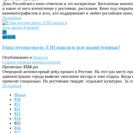
День Российского кино отметили в это воскресенье. Бесплатные кинопок
и какие от него впечатление у реутовчан, расскажем. Кино под откры
кинематографистов и всех, кто поддерживает и любит российское кино
Подробнее
28
августа
Горы мусора около ЛЭП нашли в ходе акции #свинья?
Опубликовано в
Новости
Станьте первым комментатором!
Прочитано
1554
раз
Очередной антимусорный рейд прошел в Реутове. На этот раз место пр
администрации города выявлял скопление мусора в зоне отдыха. Когда 
привозят специально. Но реутовчане твердят: отдыхают культурно. За со
Подробнее
Назад
850
851
852
853
854
855
856
857