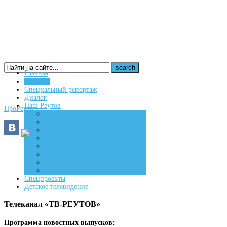
Главная
Новости
16+
Специальный репортаж
Диалог
Наш Реутов
ПроРеутов
Создаем
Вдохновляем
Живем
Спецпроекты
Детское телевидение
Телеканал «ТВ-РЕУТОВ»
Программа новостных выпусков: