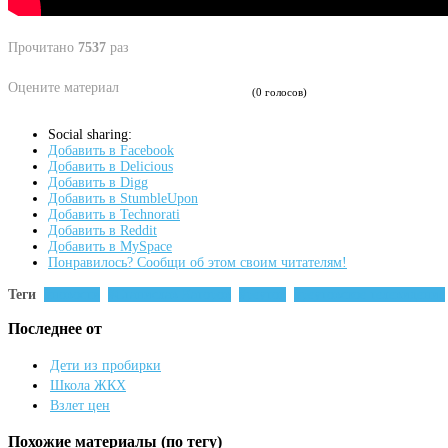
Прочитано
7537
раз
Оцените материал
(0 голосов)
Social sharing:
Добавить в Facebook
Добавить в Delicious
Добавить в Digg
Добавить в StumbleUpon
Добавить в Technorati
Добавить в Reddit
Добавить в MySpace
Понравилось? Сообщи об этом своим читателям!
Теги
новости
Станислав Каторов
реутов
реутовское телевидение
Последнее от
Дети из пробирки
Школа ЖКХ
Взлет цен
Похожие материалы (по тегу)