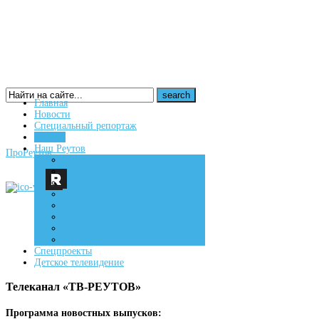
Главная
Новости
16+
Специальный репортаж
Диалог
Наш Реутов
ПроРеутов
Создаем
Вдохновляем
Живем
Спецпроекты
Детское телевидение
Телеканал «ТВ-РЕУТОВ»
Программа новостных выпусков: