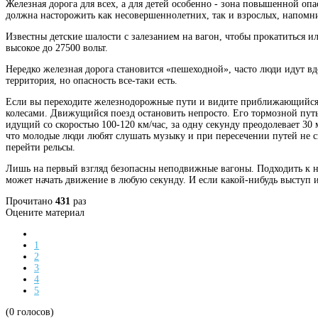
Железная дорога для всех, а для детей особенно - зона повышенной опа
должна насторожить как несовершеннолетних, так и взрослых, напомнит
Известны детские шалости с залезанием на вагон, чтобы прокатиться и
высокое до 27500 вольт.
Нередко железная дорога становится «пешеходной», часто люди идут вд
территория, но опасность все-таки есть.
Если вы переходите железнодорожные пути и видите приближающийся по
колесами. Движущийся поезд остановить непросто. Его тормозной путь в
идущий со скоростью 100-120 км/час, за одну секунду преодолевает 30 
что молодые люди любят слушать музыку и при пересечении путей не с
перейти рельсы.
Лишь на первый взгляд безопасны неподвижные вагоны. Подходить к ни
может начать движение в любую секунду. И если какой-нибудь выступ ил
Прочитано
431
раз
Оцените материал
1
2
3
4
5
(0 голосов)