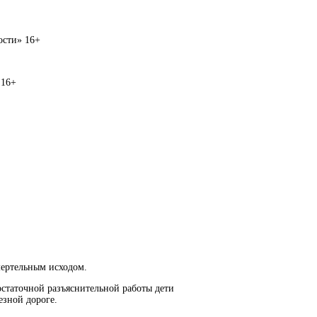
вости» 16+
 16+
мертельным исходом.
остаточной разъяснительной работы дети
езной дороге.