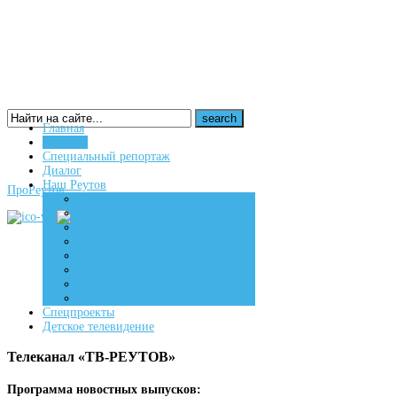
Главная
Новости
16+
Специальный репортаж
Диалог
Наш Реутов
ПроРеутов
Создаем
Вдохновляем
Живем
Спецпроекты
Детское телевидение
Телеканал «ТВ-РЕУТОВ»
Программа новостных выпусков: