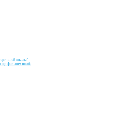
спортивной школы"
а профильном штабе