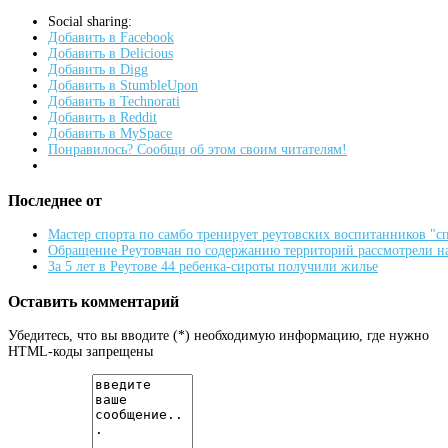
Social sharing:
Добавить в Facebook
Добавить в Delicious
Добавить в Digg
Добавить в StumbleUpon
Добавить в Technorati
Добавить в Reddit
Добавить в MySpace
Понравилось? Сообщи об этом своим читателям!
Последнее от
Мастер спорта по самбо тренирует реутовских воспитанников "
Обращение Реутовчан по содержанию территорий рассмотрели н
За 5 лет в Реутове 44 ребенка-сироты получили жилье
Оставить комментарий
Убедитесь, что вы вводите (*) необходимую информацию, где нужно
HTML-коды запрещены