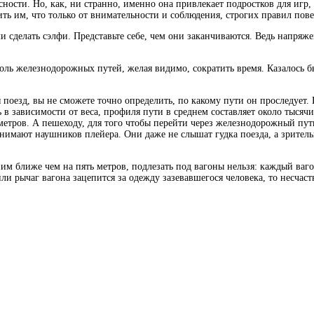
сности. Но, как, ни странно, именно она привлекает подростков для игр,
ь им, что только от внимательности и соблюдения, строгих правил пове
ли сделать сэлфи. Представьте себе, чем они заканчиваются. Ведь напряж
оль железнодорожных путей, желая видимо, сократить время. Казалось бы
езд, вы не сможете точно определить, по какому пути он проследует. 
 зависимости от веса, профиля пути в среднем составляет около тысячи 
метров. А пешеходу, для того чтобы перейти через железнодорожный путь
нимают наушников плейера. Они даже не слышат гудка поезда, а зритель
м ближе чем на пять метров, подлезать под вагоны нельзя: каждый вагон
и рычаг вагона зацепится за одежду зазевавшегося человека, то несчастн