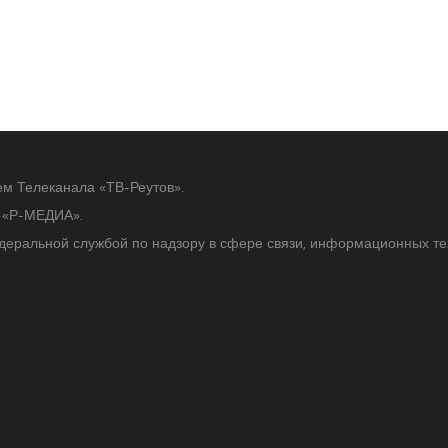
ем Телеканала «ТВ-Реутов».
ю «Р-МЕДИА».
едеральной службой по надзору в сфере связи, информационных т