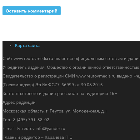
Карта сайта
Сайт www.reutovmedia.ru является официальным сетевым издани
Учредитель издания: Общество с ограниченной ответственность
Свидетельство о регистрации СМИ www.reutovmedia.ru выдано Ф
(Роскомнадзор) Эл № ФС77-66999 от 30.08.2016.
Контент сетевого издания рассчитан на аудиторию 16+.
Адрес редакции:
Московская область, г. Реутов, ул. Молодежная, д.1
Тел.: 8 (495) 791-88-02
E-mail: tv-reutov.info@yandex.ru
Главный редактор – Карачева П.Е