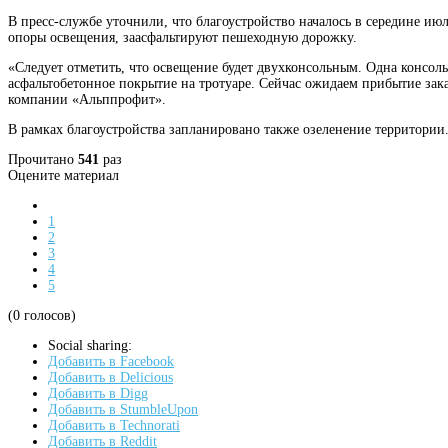
В пресс-службе уточнили, что благоустройство началось в середине ию
опоры освещения, заасфальтируют пешеходную дорожку.
«Следует отметить, что освещение будет двухконсольным. Одна консол
асфальтобетонное покрытие на тротуаре. Сейчас ожидаем прибытие зак
компании «Альппрофит».
В рамках благоустройства запланировано также озеленение территории.
Прочитано
541
раз
Оцените материал
1
2
3
4
5
(0 голосов)
Social sharing:
Добавить в Facebook
Добавить в Delicious
Добавить в Digg
Добавить в StumbleUpon
Добавить в Technorati
Добавить в Reddit