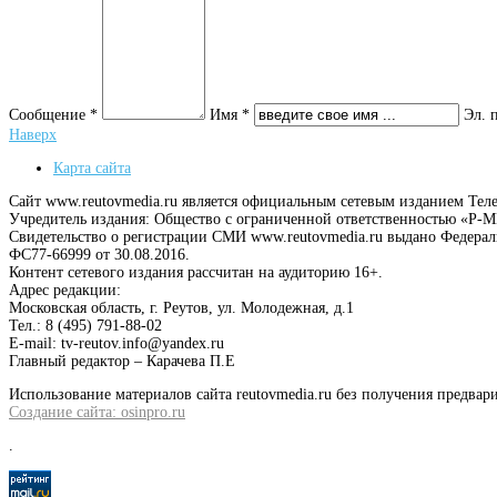
Сообщение *
Имя *
Эл. 
Наверх
Карта сайта
Сайт www.reutovmedia.ru является официальным сетевым изданием Тел
Учредитель издания: Общество с ограниченной ответственностью «Р
Свидетельство о регистрации СМИ www.reutovmedia.ru выдано Федера
ФС77-66999 от 30.08.2016.
Контент сетевого издания рассчитан на аудиторию 16+.
Адрес редакции:
Московская область, г. Реутов, ул. Молодежная, д.1
Тел.: 8 (495) 791-88-02
E-mail: tv-reutov.info@yandex.ru
Главный редактор – Карачева П.Е
Использование материалов сайта reutovmedia.ru без получения предв
Создание сайта: osinpro.ru
.