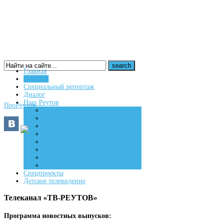
Главная
Новости
16+
Специальный репортаж
Диалог
Наш Реутов
ПроРеутов
Создаем
Вдохновляем
Живем
Спецпроекты
Детское телевидение
Телеканал «ТВ-РЕУТОВ»
Программа новостных выпусков: