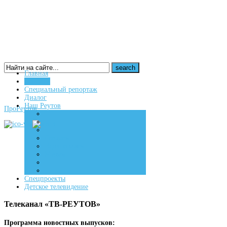
Главная
Новости
16+
Специальный репортаж
Диалог
Наш Реутов
ПроРеутов
Создаем
Вдохновляем
Живем
Спецпроекты
Детское телевидение
Телеканал «ТВ-РЕУТОВ»
Программа новостных выпусков: