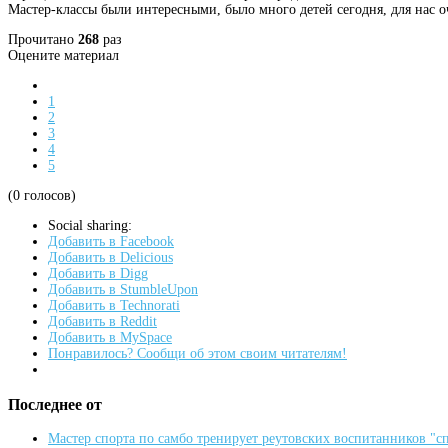
Мастер-классы были интересными, было много детей сегодня, для нас о
Прочитано
268
раз
Оцените материал
1
2
3
4
5
(0 голосов)
Social sharing:
Добавить в Facebook
Добавить в Delicious
Добавить в Digg
Добавить в StumbleUpon
Добавить в Technorati
Добавить в Reddit
Добавить в MySpace
Понравилось? Сообщи об этом своим читателям!
Последнее от
Мастер спорта по самбо тренирует реутовских воспитанников "