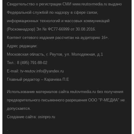
Свидетельство о регистрации СМИ www.reutovmedia.ru выдано
Федеральной службой по надзору в сфере связи,
информационных технологий и массовых коммуникаций
(Роскомнадзор) Эл № ФС77-66999 от 30.08.2016.
Контент сетевого издания рассчитан на аудиторию 16+.
Адрес редакции:
Московская область, г. Реутов, ул. Молодежная, д.1
Тел.: 8 (495) 791-88-02
E-mail: tv-reutov.info@yandex.ru
Главный редактор – Карачева П.Е
Использование материалов сайта reutovmedia.ru без получения
предварительного письменного разрешения ООО "Р-МЕДИА" не
допускается.
Создание сайта: osinpro.ru
.