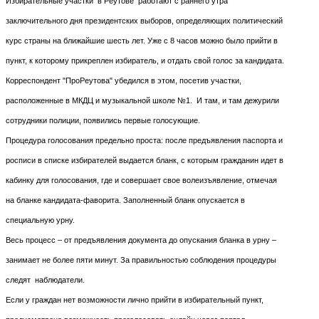
Избирательные участки в Реутове работают с раннего утра
заключительного дня президентских выборов, определяющих политический
курс страны на ближайшие шесть лет. Уже с 8 часов можно было прийти в
пункт, к которому прикреплен избиратель, и отдать свой голос за кандидата.
Корреспондент "ПроРеутова" убедился в этом, посетив участки,
расположенные в МКДЦ и музыкальной школе №1. И там, и там дежурили
сотрудники полиции, появились первые голосующие.
Процедура голосования предельно проста: после предъявления паспорта и
росписи в списке избирателей выдается бланк, с которым гражданин идет в
кабинку для голосования, где и совершает свое волеизъявление, отмечая
на бланке кандидата-фаворита. Заполненный бланк опускается в
специальную урну.
Весь процесс – от предъявления документа до опускания бланка в урну –
занимает не более пяти минут. За правильностью соблюдения процедуры
следят наблюдатели.
Если у граждан нет возможности лично прийти в избирательный пункт,