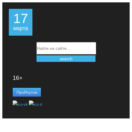
17
марта
16+
ПроРеутов