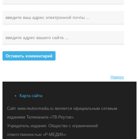
Наверх
Карта сайта
Сайт www.reutovmedia.ru является официальным сетевым
изданием Телеканала «ТВ-Реутов».
Учредитель издания: Общество с ограниченной
ответственностью «Р-МЕДИА».