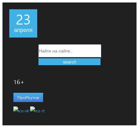
23
апреля
16+
ПроРеутов