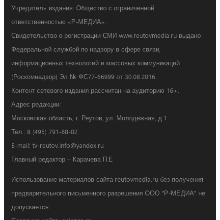
Учредитель издания: Общество с ограниченной
ответственностью «Р-МЕДИА».
Свидетельство о регистрации СМИ www.reutovmedia.ru выдано
Федеральной службой по надзору в сфере связи,
информационных технологий и массовых коммуникаций
(Роскомнадзор) Эл № ФС77-66999 от 30.08.2016.
Контент сетевого издания рассчитан на аудиторию 16+.
Адрес редакции:
Московская область, г. Реутов, ул. Молодежная, д.1
Тел.: 8 (495) 791-88-02
E-mail: tv-reutov.info@yandex.ru
Главный редактор – Карачева П.Е
Использование материалов сайта reutovmedia.ru без получения
предварительного письменного разрешения ООО "Р-МЕДИА" не
допускается.