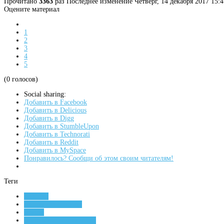
Прочитано
3363
раз
Последнее изменение Четверг, 14 декабря 2017 15:4
Оцените материал
1
2
3
4
5
(0 голосов)
Social sharing:
Добавить в Facebook
Добавить в Delicious
Добавить в Digg
Добавить в StumbleUpon
Добавить в Technorati
Добавить в Reddit
Добавить в MySpace
Понравилось? Сообщи об этом своим читателям!
Теги
новости
Станислав Каторов
реутов
реутовское телевидение