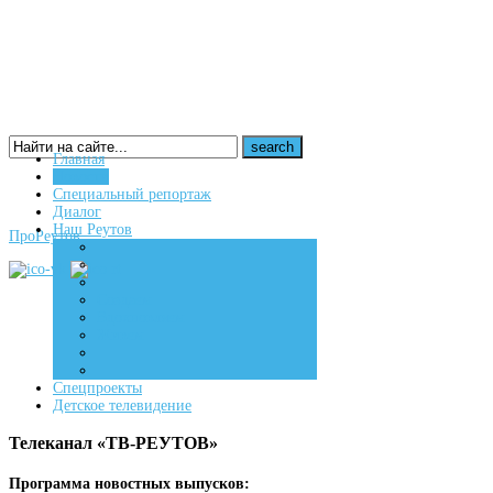
Главная
Новости
16+
Специальный репортаж
Диалог
Наш Реутов
ПроРеутов
Создаем
Вдохновляем
Живем
Спецпроекты
Детское телевидение
Телеканал «ТВ-РЕУТОВ»
Программа новостных выпусков: