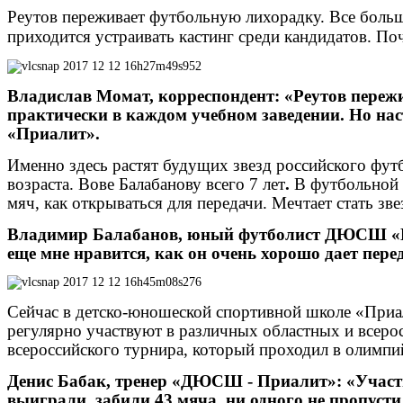
Реутов переживает футбольную лихорадку. Все боль
приходится устраивать кастинг среди кандидатов. Поч
Владислав Момат, корреспондент: «Реутов переж
практически в каждом учебном заведении. Но на
«Приалит».
Именно здесь растят будущих звезд российского фут
возраста.
Вове Балабанову всего 7 лет
.
В футбольной с
мяч, как открываться для передачи. Мечтает стать з
Владимир Балабанов, юный футболист ДЮСШ «При
еще мне нравится, как он очень хорошо дает пере
Сейчас в детско-юношеской спортивной школе «Приа
регулярно участвуют в различных областных и всеро
всероссийского турнира, который проходил в олимпи
Денис Бабак, тренер «ДЮСШ - Приалит»: «Участв
выиграли, забили 43 мяча, ни одного не пропусти