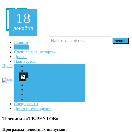
18
декабря
Главная
Новости
Специальный репортаж
16+
Диалог
Наш Реутов
ПроРеутов
Создаем
Вдохновляем
Живем
Спецпроекты
Детское телевидение
Телеканал «ТВ-РЕУТОВ»
Программа новостных выпусков: