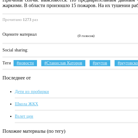
жаркими. В области произошло 15 пожаров. На их тушении раб
Прочитано
1273
раз
Оцените материал
(0 голосов)
Social sharing:
Теги
новости
Станислав Каторов
реутов
реутовско
Последнее от
Дети из пробирки
Школа ЖКХ
Взлет цен
Похожие материалы (по тегу)