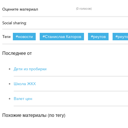
Оцените материал
(0 голосов)
Social sharing:
Теги
новости
Станислав Каторов
реутов
реут
Последнее от
Дети из пробирки
Школа ЖКХ
Взлет цен
Похожие материалы (по тегу)