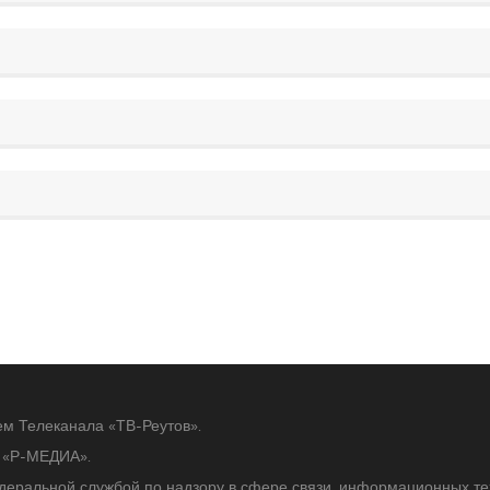
ем Телеканала «ТВ-Реутов».
ю «Р-МЕДИА».
едеральной службой по надзору в сфере связи, информационных т