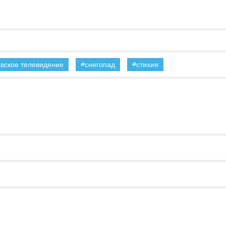
овское телевидение
снегопад
стихия