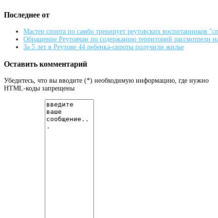
Последнее от
Мастер спорта по самбо тренирует реутовских воспитанников "
Обращение Реутовчан по содержанию территорий рассмотрели н
За 5 лет в Реутове 44 ребенка-сироты получили жилье
Оставить комментарий
Убедитесь, что вы вводите (*) необходимую информацию, где нужно
HTML-коды запрещены