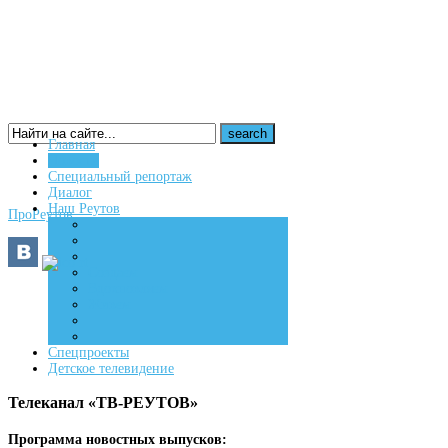
Главная
Новости
16+
Специальный репортаж
Диалог
Наш Реутов
ПроРеутов
Создаем
Вдохновляем
Живем
Спецпроекты
Детское телевидение
Телеканал «ТВ-РЕУТОВ»
Программа новостных выпусков: