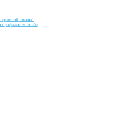
спортивной школы"
а профильном штабе