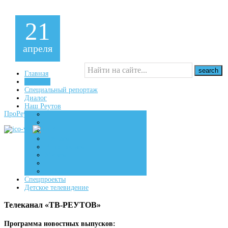
21
апреля
Главная
Новости
Специальный репортаж
16+
Диалог
Наш Реутов
ПроРеутов
Создаем
Вдохновляем
Живем
Спецпроекты
Детское телевидение
Телеканал «ТВ-РЕУТОВ»
Программа новостных выпусков: