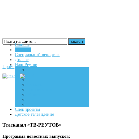
Главная
Новости
16+
Специальный репортаж
Диалог
Наш Реутов
ПроРеутов
Создаем
Вдохновляем
Живем
Спецпроекты
Детское телевидение
Телеканал «ТВ-РЕУТОВ»
Программа новостных выпусков: