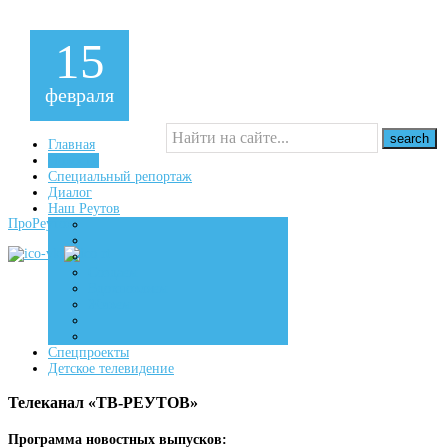
15
февраля
Главная
Новости
Специальный репортаж
16+
Диалог
Наш Реутов
ПроРеутов
Создаем
Вдохновляем
Живем
Спецпроекты
Детское телевидение
Телеканал «ТВ-РЕУТОВ»
Программа новостных выпусков: