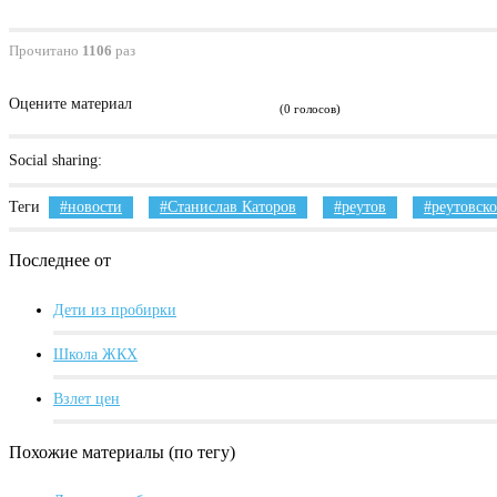
Прочитано
1106
раз
Оцените материал
(0 голосов)
Social sharing:
Теги
новости
Станислав Каторов
реутов
реутовско
Последнее от
Дети из пробирки
Школа ЖКХ
Взлет цен
Похожие материалы (по тегу)