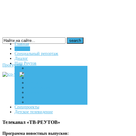
Главная
Новости
16+
Специальный репортаж
Диалог
Наш Реутов
ПроРеутов
Создаем
Вдохновляем
Живем
Спецпроекты
Детское телевидение
Телеканал «ТВ-РЕУТОВ»
Программа новостных выпусков: