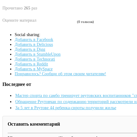
Прочитано
265
раз
Оцените материал
(0 голосов)
Social sharing:
Добавить в Facebook
Добавить в Delicious
Добавить в Digg
Добавить в StumbleUpon
Добавить в Technorati
Добавить в Reddit
Добавить в MySpace
Понравилось? Сообщи об этом своим читателям!
Последнее от
Мастер спорта по самбо тренирует реутовских воспитанников "
Обращение Реутовчан по содержанию территорий рассмотрели 
За 5 лет в Реутове 44 ребенка-сироты получили жилье
Оставить комментарий