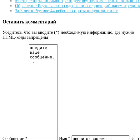
Мастер спорта по самбо тренирует реутовских воспитанников "
Обращение Реутовчан по содержанию территорий рассмотрели н
За 5 лет в Реутове 44 ребенка-сироты получили жилье
Оставить комментарий
Убедитесь, что вы вводите (*) необходимую информацию, где нужно
HTML-коды запрещены
Сообщение *
Имя *
Эл. 