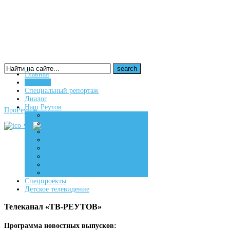
Главная
Новости
16+
Специальный репортаж
Диалог
Наш Реутов
ПроРеутов
Создаем
Вдохновляем
Живем
Спецпроекты
Детское телевидение
Телеканал «ТВ-РЕУТОВ»
Программа новостных выпусков: