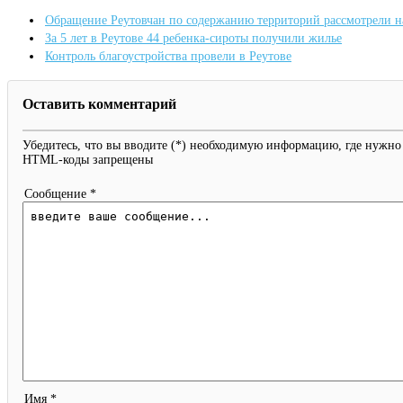
Обращение Реутовчан по содержанию территорий рассмотрели 
За 5 лет в Реутове 44 ребенка-сироты получили жилье
Контроль благоустройства провели в Реутове
Оставить комментарий
Убедитесь, что вы вводите (*) необходимую информацию, где нужно
HTML-коды запрещены
Сообщение *
Имя *