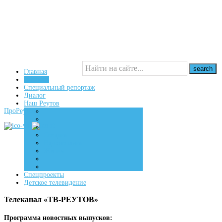
Главная
Новости
Специальный репортаж
16+
Диалог
Наш Реутов
ПроРеутов
Создаем
Вдохновляем
Живем
Спецпроекты
Детское телевидение
Телеканал «ТВ-РЕУТОВ»
Программа новостных выпусков: