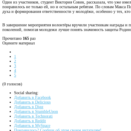
Один из участников, студент Виктория Совик, рассказала, что уже име
понравилось не только ей, но и остальным ребятам. По словам Макса П
духа и формирования ответственности у молодёжи, особенно у тех, кт
В завершение мероприятия волонтёры вручили участникам награды и п
поколений, помогая молодежи лучше понять значимость защиты Родин
Прочитано
165
раз
Оцените материал
1
2
3
4
5
(0 голосов)
Social sharing:
Добавить в Facebook
Добавить в Delicious
Добавить в Digg
Добавить в StumbleUpon
Добавить в Technorati
Добавить в Reddit
Добавить в MySpace
Понравилось? Сообщи об этом своим читателям!