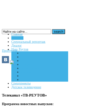
Главная
Новости
16+
Специальный репортаж
Диалог
Наш Реутов
ПроРеутов
Создаем
Вдохновляем
Живем
Спецпроекты
Детское телевидение
Телеканал «ТВ-РЕУТОВ»
Программа новостных выпусков: