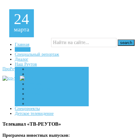
24
марта
Главная
Новости
Специальный репортаж
16+
Диалог
Наш Реутов
ПроРеутов
Создаем
Вдохновляем
Живем
Спецпроекты
Детское телевидение
Телеканал «ТВ-РЕУТОВ»
Программа новостных выпусков: