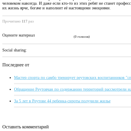
человеком навсегда. И даже если кто-то из этих ребят не станет профе
их жизнь ярче, богаче и наполнит её настоящими эмоциями.
Прочитано
117
раз
Оцените материал
(0 голосов)
Social sharing:
Последнее от
Мастер спорта по самбо тренирует реутовских воспитанников "
Обращение Реутовчан по содержанию территорий рассмотрели н
За 5 лет в Реутове 44 ребенка-сироты получили жилье
Оставить комментарий