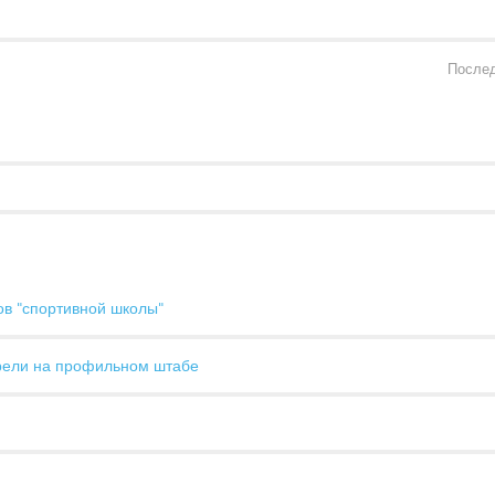
Послед
ов "спортивной школы"
рели на профильном штабе