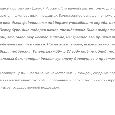
ной программе «Единой России». Это важный шаг не только для о
ьзуются на концертных площадках. Качественное оснащение помога
но это была федеральная поддержка учреждениям города, п
Петербург, был подарен школе президентом. Были выбраны
ли, это было торжество в школе, мы красиво его принимал
трумент стоит в классе. После всего этого, естественно, 
 была поддержка. Теперь мы ждём в 27 году ещё по одной п
еальных дел, которая делает культуру доступнее и престиж
й главную цель — повышение качества жизни граждан, создание с
кумент насчитывает около 400 положений и полностью синхронизир
измов государственной поддержки.