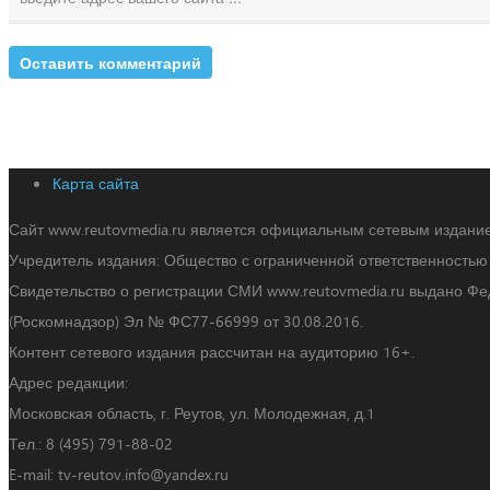
Карта сайта
Сайт www.reutovmedia.ru является официальным сетевым издани
Учредитель издания: Общество с ограниченной ответственность
Свидетельство о регистрации СМИ www.reutovmedia.ru выдано Ф
(Роскомнадзор) Эл № ФС77-66999 от 30.08.2016.
Контент сетевого издания рассчитан на аудиторию 16+.
Адрес редакции:
Московская область, г. Реутов, ул. Молодежная, д.1
Тел.: 8 (495) 791-88-02
E-mail: tv-reutov.info@yandex.ru