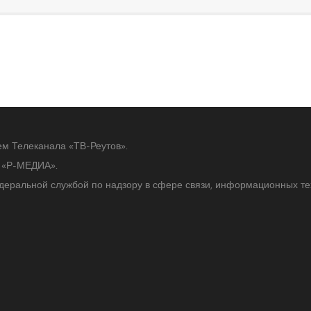
ем Телеканала «ТВ-Реутов».
ю «Р-МЕДИА».
едеральной службой по надзору в сфере связи, информационных т