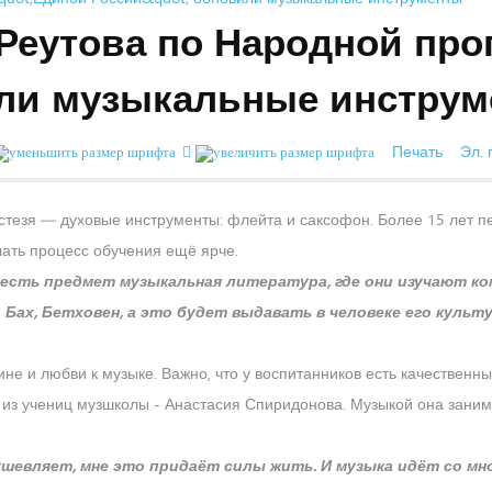
Реутова по Народной про
или музыкальные инстру
Печать
Эл. 
 стезя — духовые инструменты: флейта и саксофон. Более 15 лет п
лать процесс обучения ещё ярче.
х есть предмет музыкальная литература, где они изучают ко
 Бах, Бетховен, а это будет выдавать в человеке его культ
ине и любви к музыке. Важно, что у воспитанников есть качественн
а из учениц музшколы - Анастасия Спиридонова. Музыкой она заним
одушевляет, мне это придаёт силы жить. И музыка идёт со мн