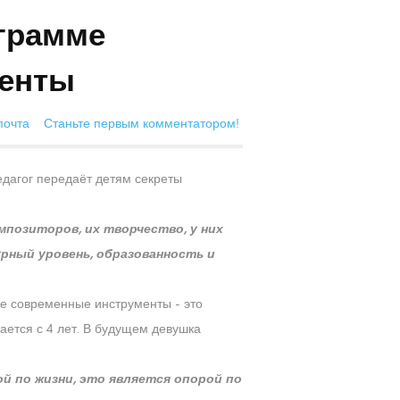
грамме
менты
почта
Станьте первым комментатором!
едагог передаёт детям секреты
мпозиторов, их творчество, у них
урный уровень, образованность и
ые современные инструменты - это
ается с 4 лет. В будущем девушка
ой по жизни, это является опорой по