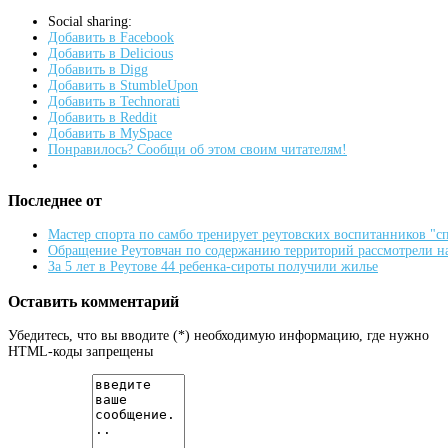
Social sharing:
Добавить в Facebook
Добавить в Delicious
Добавить в Digg
Добавить в StumbleUpon
Добавить в Technorati
Добавить в Reddit
Добавить в MySpace
Понравилось? Сообщи об этом своим читателям!
Последнее от
Мастер спорта по самбо тренирует реутовских воспитанников "
Обращение Реутовчан по содержанию территорий рассмотрели н
За 5 лет в Реутове 44 ребенка-сироты получили жилье
Оставить комментарий
Убедитесь, что вы вводите (*) необходимую информацию, где нужно
HTML-коды запрещены