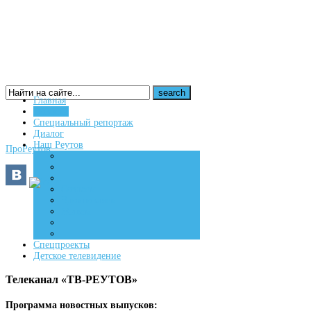
Главная
Новости
16+
Специальный репортаж
Диалог
Наш Реутов
ПроРеутов
Создаем
Вдохновляем
Живем
Спецпроекты
Детское телевидение
Телеканал «ТВ-РЕУТОВ»
Программа новостных выпусков: