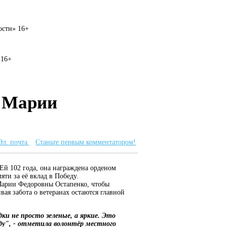
вости» 16+
 16+
а Марии
Эл. почта
Станьте первым комментатором!
Ей 102 года, она награждена орденом
ти за её вклад в Победу.
Марии Федоровны Остапенко, чтобы
ая забота о ветеранах остаются главной
ки не просто зеленые, а яркие. Это
ду", - отметила волонтёр местного