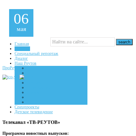
06
мая
Главная
Новости
Специальный репортаж
16+
Диалог
Наш Реутов
ПроРеутов
Создаем
Вдохновляем
Живем
Спецпроекты
Детское телевидение
Телеканал «ТВ-РЕУТОВ»
Программа новостных выпусков: