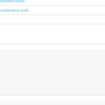
спортивной школы"
а профильном штабе