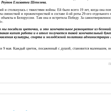
а Реутов Елизавтеа Шепелева.
 и столкнулась с тяжестями войны. Ей было всего 19 лет, когда она поп
ла связисткой и прожектористкой в составе 4-ой роты 29-ого отдельного
 объекты в Белоруссии. Там она и встретила Победу. За самоотверженно
й».
ы посадили цветочки, и это замечательное разноцветие из бегоний, 
такая кипит работа и в итоге получается такой замечательный буке
Управления культуры, спорта и молодёжной политики администрации г
и 9 мая. Каждый цветок, посаженный с душой, становится маленьким, н
П