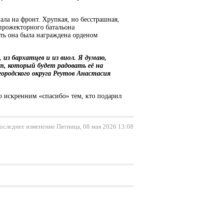
ала на фронт. Хрупкая, но бесстрашная,
 прожекторного батальона
сть она была награждена орденом
из бархатцев и из виол. Я думаю,
т, который будет радовать её на
ородского округа Реутов Анастасия
о искренним «спасибо» тем, кто подарил
оследнее изменение Пятница, 08 мая 2026 13:08