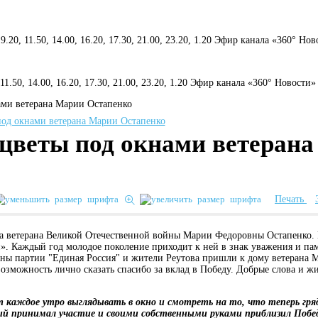
 9.20, 11.50, 14.00, 16.20, 17.30, 21.00, 23.20, 1.20 Эфир канала «360° Но
, 11.50, 14.00, 16.20, 17.30, 21.00, 23.20, 1.20 Эфир канала «360° Новости»
ами ветерана Марии Остапенко
цветы под окнами ветеран
Печать
а ветерана Великой Отечественной войны Марии Федоровны Остапенко. 
. Каждый год молодое поколение приходит к ней в знак уважения и памя
ены партии "Единая Россия" и жители Реутова пришли к дому ветерана 
озможность лично сказать спасибо за вклад в Победу. Добрые слова и жив
т каждое утро выглядывать в окно и смотреть на то, что теперь гряд
рый принимал участие и своими собственными руками приблизил Побе