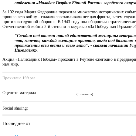
отделения «Молодая Гвардия Единой России» городского округ
За 102 года Мария Федоровна пережила множество исторических событий
прошла всю войну - сначала заготавливала лес для фронта, затем служи
противовоздушной обороны. В 1943 году она обороняла стратегические
Отечественной войны 2-й степени и медалью «За Победу над Германие
"Сегодня под окнами нашей единственной женщины ветерана м
что, конечно, каждой женщине приятно, когда под балконом 
протяжении всей весны и всего лета", - сказала начальник 
Николаенко.
Акция «Палисадник Победы» проходит в Реутове ежегодно в преддвери
нам мир.
Прочитано
199
раз
Оцените материал
(0 голосов)
Social sharing:
Последнее от