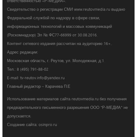
ответственностью «Р-МЕДИА».
Свидетельство о регистрации СМИ www.reutovmedia.ru выдано
Федеральной службой по надзору в сфере связи,
информационных технологий и массовых коммуникаций
(Роскомнадзор) Эл № ФС77-66999 от 30.08.2016.
Контент сетевого издания рассчитан на аудиторию 16+.
Адрес редакции:
Московская область, г. Реутов, ул. Молодежная, д.1
Тел.: 8 (495) 791-88-02
E-mail: tv-reutov.info@yandex.ru
Главный редактор – Карачева П.Е
Использование материалов сайта reutovmedia.ru без получения
предварительного письменного разрешения ООО "Р-МЕДИА" не
допускается.
Создание сайта: osinpro.ru
.