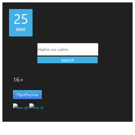
25
мая
16+
ПроРеутов