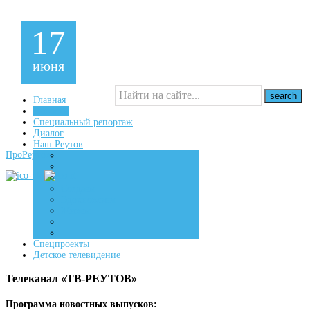
17
июня
Главная
Новости
Специальный репортаж
16+
Диалог
Наш Реутов
ПроРеутов
Создаем
Вдохновляем
Живем
Спецпроекты
Детское телевидение
Телеканал «ТВ-РЕУТОВ»
Программа новостных выпусков: