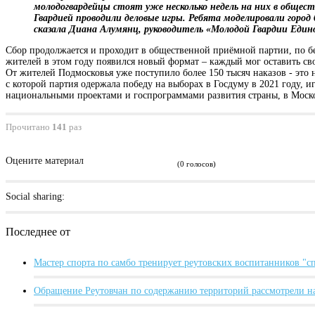
молодогвардейцы стоят уже несколько недель на них в обще
Гвардией проводили деловые игры. Ребята моделировали город
сказала Диана Алумянц, руководитель «Молодой Гвардии Едино
Сбор продолжается и проходит в общественной приёмной партии, по бесп
жителей в этом году появился новый формат – каждый мог оставить св
От жителей Подмосковья уже поступило более 150 тысяч наказов - это
с которой партия одержала победу на выборах в Госдуму в 2021 году, 
национальными проектами и госпрограммами развития страны, в Моск
Прочитано
141
раз
Оцените материал
(0 голосов)
Social sharing:
Последнее от
Мастер спорта по самбо тренирует реутовских воспитанников "
Обращение Реутовчан по содержанию территорий рассмотрели н