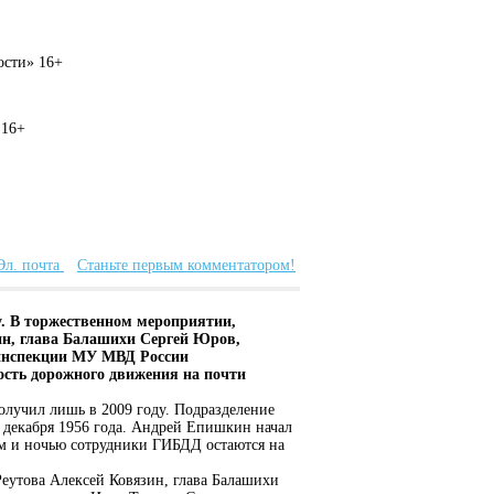
вости» 16+
 16+
Эл. почта
Станьте первым комментатором!
у. В торжественном мероприятии,
ин, глава Балашихи Сергей Юров,
инспекции МУ МВД России
ость дорожного движения на почти
олучил лишь в 2009 году. Подразделение
8 декабря 1956 года. Андрей Епишкин начал
нём и ночью сотрудники ГИБДД остаются на
еутова Алексей Ковязин, глава Балашихи