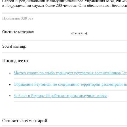
Сергей Юров, начальник Межмуниципального Управления МВД РФ «Ба
в подразделении служат более 200 человек. Они обеспечивают безопа
Прочитано
338
раз
Оцените материал
(0 голосов)
Social sharing:
Последнее от
Мастер спорта по самбо тренирует реутовских воспитанников "
Обращение Реутовчан по содержанию территорий рассмотрели н
За 5 лет в Реутове 44 ребенка-сироты получили жилье
Оставить комментарий