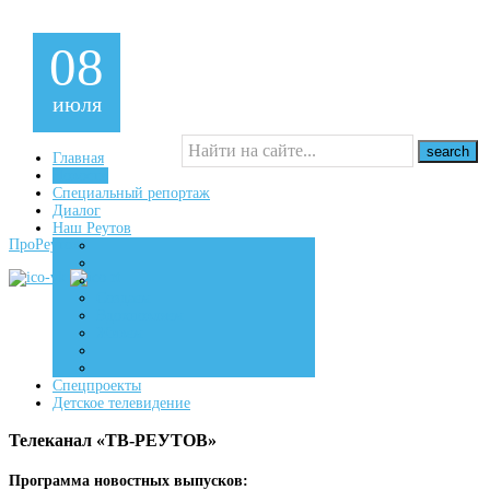
08
июля
Главная
Новости
Специальный репортаж
16+
Диалог
Наш Реутов
ПроРеутов
Создаем
Вдохновляем
Живем
Спецпроекты
Детское телевидение
Телеканал «ТВ-РЕУТОВ»
Программа новостных выпусков: