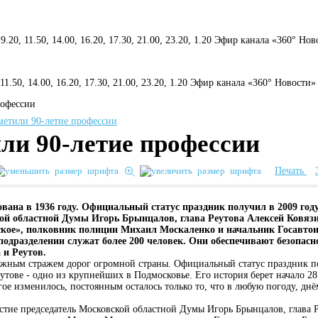
 9.20, 11.50, 14.00, 16.20, 17.30, 21.00, 23.20, 1.20 Эфир канала «360° Но
, 11.50, 14.00, 16.20, 17.30, 21.00, 23.20, 1.20 Эфир канала «360° Новости»
рофессии
и 90-летие профессии
Печать
ана в 1936 году. Официальный статус праздник получил в 2009 год
кой областной Думы Игорь Брынцалов, глава Реутова Алексей Ковяз
ое», полковник полиции Михаил Москаленко и начальник Госавто
одразделении служат более 200 человек. Они обеспечивают безопасн
 и Реутов.
ежным стражем дорог огромной страны. Официальный статус праздник п
еутове - одно из крупнейших в Подмосковье. Его история берет начало 2
ногое изменилось, постоянным осталось только то, что в любую погоду, д
тие председатель Московской областной Думы Игорь Брынцалов, глава Р