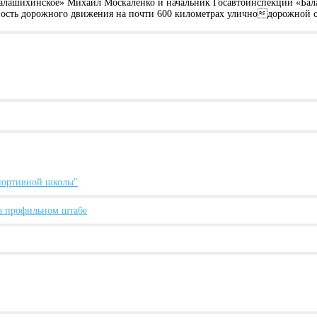
лашихинское» Михаил Москаленко и начальник Госавтоинспекции «Бал
сность дорожного движения на почти 600 километрах уличнодорожной се
спортивной школы"
а профильном штабе