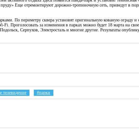
лей активного отдыха здесь появится панда-парк и установят теннисные 
ом пруду» Еще отремонтируют дорожно-тропиночную сеть, приведут в пор
рками. По периметру сквера установят оригинальную кованую ограду и о
i-Fi. Проголосовать за изменения в парках можно будет 18 марта на сво
одольск, Серпухов, Электросталь и многие другие. Результаты опублику
е телевидение
парки