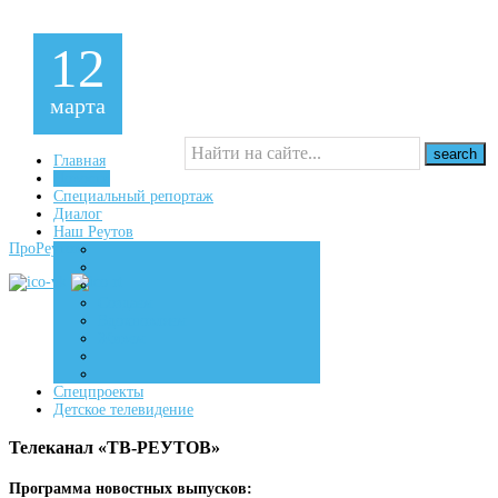
12
марта
Главная
Новости
Специальный репортаж
16+
Диалог
Наш Реутов
ПроРеутов
Создаем
Вдохновляем
Живем
Спецпроекты
Детское телевидение
Телеканал «ТВ-РЕУТОВ»
Программа новостных выпусков: