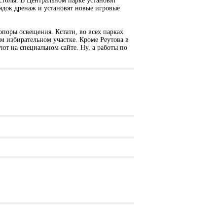
столы. В Центральном парке установят
ядок дренаж и установят новые игровые
поры освещения. Кстати, во всех парках
ем избирательном участке. Кроме Реутова в
ют на специальном сайте. Ну, а работы по