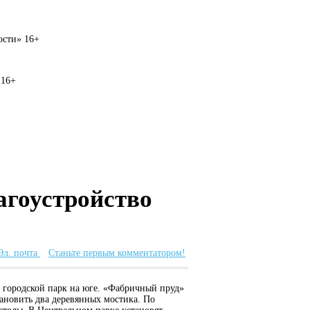
вости» 16+
 16+
агоустройство
Эл. почта
Станьте первым комментатором!
ый городской парк на юге. «Фабричный пруд»
тановить два деревянных мостика. По