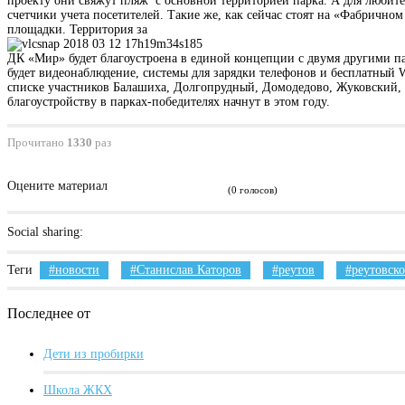
проекту они свяжут пляж с основной территорией парка. А для любите
счетчики учета посетителей. Такие же, как сейчас стоят на «Фабричн
площадки. Территория за
ДК «Мир» будет благоустроена в единой концепции с двумя другими па
будет видеонаблюдение, системы для зарядки телефонов и бесплатный W
списке участников Балашиха, Долгопрудный, Домодедово, Жуковский, П
благоустройству в парках-победителях начнут в этом году.
Прочитано
1330
раз
Оцените материал
(0 голосов)
Social sharing:
Теги
новости
Станислав Каторов
реутов
реутовско
Последнее от
Дети из пробирки
Школа ЖКХ