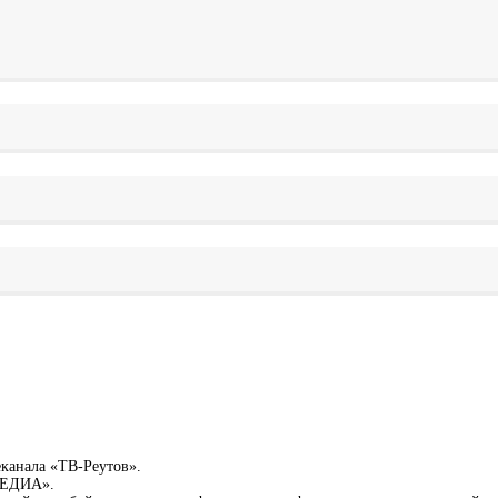
еканала «ТВ-Реутов».
-МЕДИА».