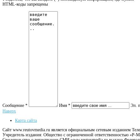
HTML-коды запрещены
Сообщение *
Имя *
Эл. 
Наверх
Карта сайта
Сайт www.reutovmedia.ru является официальным сетевым изданием Тел
Учредитель издания: Общество с ограниченной ответственностью «Р
Свидетельство о регистрации СМИ www.reutovmedia.ru выдано Федера