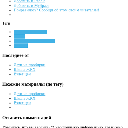
Добавить в Reddit
Добавить в MySpace
Понравилось? Сообщи об этом своим читателям!
Теги
Станислав Каторов
реутов
реутовское телевидение
новости
Последнее от
Дети из пробирки
Школа ЖКХ
Взлет цен
Похожие материалы (по тегу)
Дети из пробирки
Школа ЖКХ
Взлет цен
Оставить комментарий
Убедитесь, что вы вводите (*) необходимую информацию, где нужно