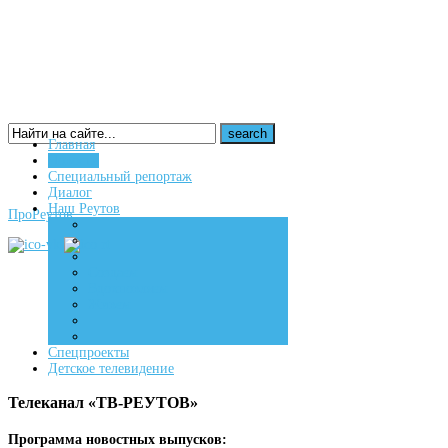
Главная
Новости
16+
Специальный репортаж
Диалог
Наш Реутов
ПроРеутов
Создаем
Вдохновляем
Живем
Спецпроекты
Детское телевидение
Телеканал «ТВ-РЕУТОВ»
Программа новостных выпусков: