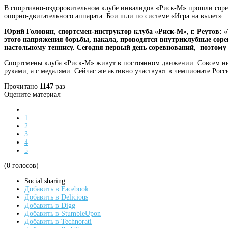
В спортивно-оздоровительном клубе инвалидов «Риск-М» прошли соре
опорно-двигательного аппарата. Бои шли по системе «Игра на вылет».
Юрий Головин, спортсмен-инструктор клуба «Риск-М», г. Реутов:
«
этого напряжения борьбы, накала, проводятся внутриклубные соре
настольному теннису. Сегодня первый день соревнований, поэтому 
Спортсмены клуба «Риск-М» живут в постоянном движении. Совсем нед
руками, а с медалями. Сейчас же активно участвуют в чемпионате Рос
Прочитано
1147
раз
Оцените материал
1
2
3
4
5
(0 голосов)
Social sharing:
Добавить в Facebook
Добавить в Delicious
Добавить в Digg
Добавить в StumbleUpon
Добавить в Technorati