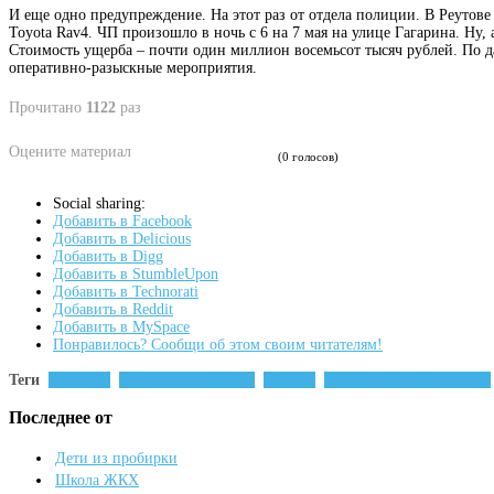
И еще одно предупреждение. На этот раз от отдела полиции. В Реутове
Toyota Rav4. ЧП произошло в ночь с 6 на 7 мая на улице Гагарина. Ну,
Стоимость ущерба – почти один миллион восемьсот тысяч рублей. По да
оперативно-разыскные мероприятия.
Прочитано
1122
раз
Оцените материал
(0 голосов)
Social sharing:
Добавить в Facebook
Добавить в Delicious
Добавить в Digg
Добавить в StumbleUpon
Добавить в Technorati
Добавить в Reddit
Добавить в MySpace
Понравилось? Сообщи об этом своим читателям!
Теги
новости
Станислав Каторов
реутов
реутовское телевидение
Последнее от
Дети из пробирки
Школа ЖКХ