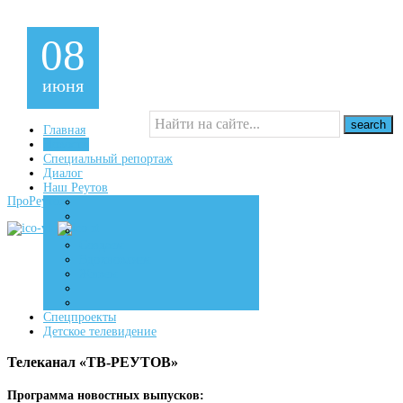
08
июня
Главная
Новости
Специальный репортаж
16+
Диалог
Наш Реутов
ПроРеутов
Создаем
Вдохновляем
Живем
Спецпроекты
Детское телевидение
Телеканал «ТВ-РЕУТОВ»
Программа новостных выпусков: