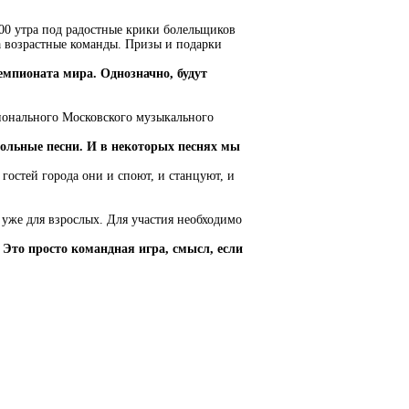
00 утра под радостные крики болельщиков
а возрастные команды. Призы и подарки
емпионата мира. Однозначно, будут
гионального Московского музыкального
ольные песни. И в некоторых песнях мы
гостей города они и споют, и станцуют, и
 уже для взрослых. Для участия необходимо
 Это просто командная игра, смысл, если
мечтой».