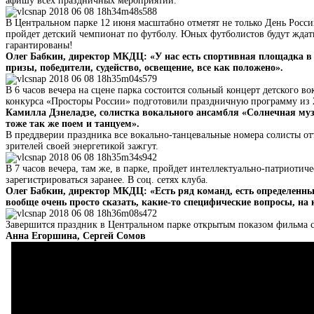
афишу всех праздничных мероприятий.
В Центральном парке 12 июня масштабно отметят не только День Росс
пройдет детский чемпионат по футболу. Юных футболистов будут ждать
гарантированы!
Олег Бабкин, директор МКДЦ: «У нас есть спортивная площадка в Ц
призы, победители, судейство, освещение, все как положено».
В 6 часов вечера на сцене парка состоится сольный концерт детского 
конкурса «Просторы России» подготовили праздничную программу из 
Камилла Дзнеладзе, солистка вокального ансамбля «Солнечная му
тоже так же поем и танцуем».
В преддверии праздника все вокально-танцевальные номера солисты отт
зрителей своей энергетикой зажгут.
В 7 часов вечера, там же, в парке, пройдет интеллектуально-патриоти
зарегистрироваться заранее. В соц. сетях клуба.
Олег Бабкин, директор МКДЦ: «Есть ряд команд, есть определенные
вообще очень просто сказать, какие-то специфические вопросы, на 
Завершится праздник в Центральном парке открытым п
Анна Егоршина, Сергей Сомов