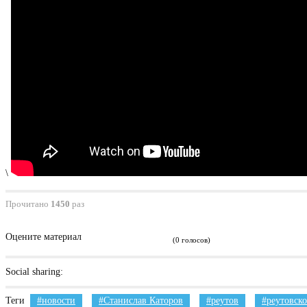
\
Прочитано
1450
раз
Оцените материал
(0 голосов)
Social sharing:
Теги
новости
Станислав Каторов
реутов
реутовско