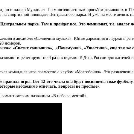
ии, но и начало Мундиаля. По многочисленным просьбам желающих в 11:
 на спортивной площадке Центрального парка. И уже на месте делить н
ентральном парке. Там и пройдет все. Это чемпионат, т.е. аналог ч
вокального ансамбля «Солнечная музыка». Юные дарования и лауреаты ре
20 номеров.
зыка»: «Светит солнышко», «Почемучки», «Ушастики», ещё так же с
ачивают и репетируют по 4 раза в неделю. В День России для жителей и 
ческая командная игра совместно с клубом «Мозгобойня». Это развлечение
 правила игры. Вот 12-ого числа она будет посвящена тоже футболу.
которые необходимо отвечать, вопросы не простые».
оказом фильма с романтическим названием «В небо за 