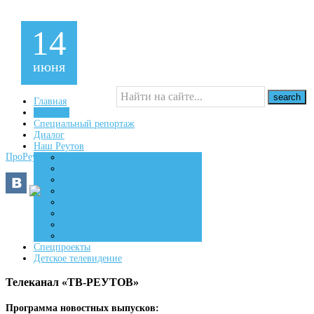
14
июня
Главная
Новости
Специальный репортаж
16+
Диалог
Наш Реутов
ПроРеутов
Создаем
Вдохновляем
Живем
Спецпроекты
Детское телевидение
Телеканал «ТВ-РЕУТОВ»
Программа новостных выпусков: