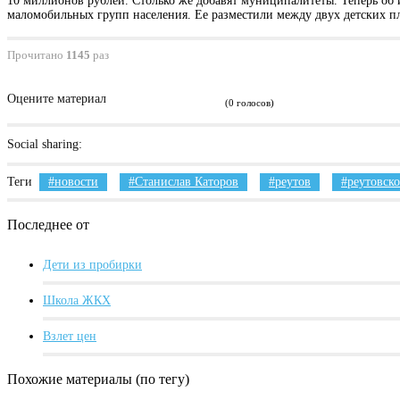
10 миллионов рублей. Столько же добавят муниципалитеты. Теперь об 
маломобильных групп населения. Ее разместили между двух детских п
Прочитано
1145
раз
Оцените материал
(0 голосов)
Social sharing:
Теги
новости
Станислав Каторов
реутов
реутовско
Последнее от
Дети из пробирки
Школа ЖКХ
Взлет цен
Похожие материалы (по тегу)