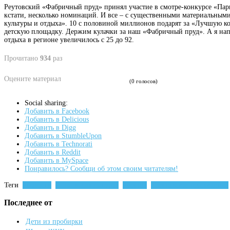
Реутовский «Фабричный пруд» принял участие в смотре-конкурсе «Пар
кстати, несколько номинаций. И все – с существенными материальными
культуры и отдыха». 10 с половиной миллионов подарят за «Лучшую 
детскую площадку. Держим кулачки за наш «Фабричный пруд». А я напом
отдыха в регионе увеличилось с 25 до 92.
Прочитано
934
раз
Оцените материал
(0 голосов)
Social sharing:
Добавить в Facebook
Добавить в Delicious
Добавить в Digg
Добавить в StumbleUpon
Добавить в Technorati
Добавить в Reddit
Добавить в MySpace
Понравилось? Сообщи об этом своим читателям!
Теги
новости
Станислав Каторов
реутов
реутовское телевидение
Последнее от
Дети из пробирки