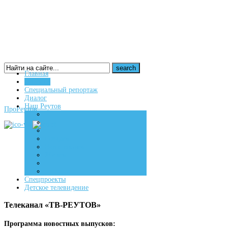
Главная
Новости
16+
Специальный репортаж
Диалог
Наш Реутов
ПроРеутов
Создаем
Вдохновляем
Живем
Спецпроекты
Детское телевидение
Телеканал «ТВ-РЕУТОВ»
Программа новостных выпусков: