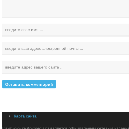
Карта сайта
Сайт www.reutovmedia.ru является официальным сетевым издани