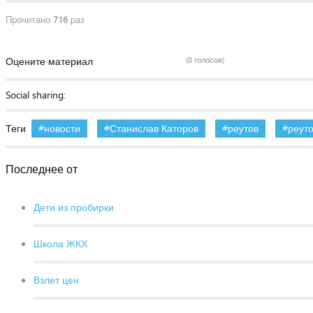
Прочитано
716
раз
Оцените материал
(0 голосов)
Social sharing:
Теги
новости
Станислав Каторов
реутов
реут
Последнее от
Дети из пробирки
Школа ЖКХ
Взлет цен