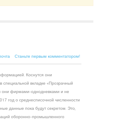
почта
Станьте первым комментатором!
информацией. Коснутся они
в специальной вкладке «Прозрачный
ли они фирмами-однодневками и не
2017 год о среднесписочной численности
ные данные пока будут секретом. Это,
низаций оборонно-промышленного