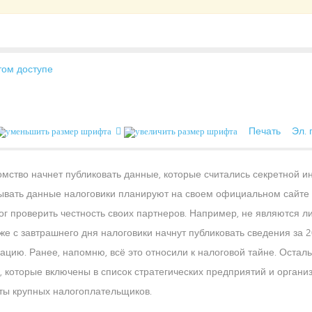
Печать
Эл. 
домство начнет публиковать данные, которые считались секретной 
вать данные налоговики планируют на своем официальном сайте 
мог проверить честность своих партнеров. Например, не являются 
же с завтрашнего дня налоговики начнут публиковать сведения за 
ию. Ранее, напомню, всё это относили к налоговой тайне. Осталь
, которые включены в список стратегических предприятий и орга
реты крупных налогоплательщиков.