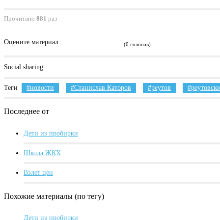
Прочитано
881
раз
Оцените материал
(0 голосов)
Social sharing:
Теги
новости
Станислав Каторов
реутов
реутовско
Последнее от
Дети из пробирки
Школа ЖКХ
Взлет цен
Похожие материалы (по тегу)
Дети из пробирки