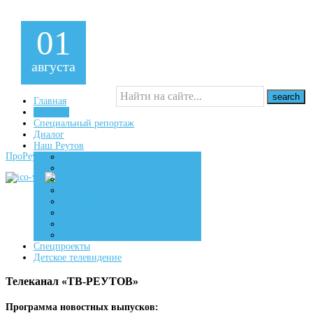
01
августа
Главная
Новости
Специальный репортаж
16+
Диалог
Наш Реутов
ПроРеутов
Создаем
Вдохновляем
Живем
Спецпроекты
Детское телевидение
Телеканал «ТВ-РЕУТОВ»
Программа новостных выпусков: