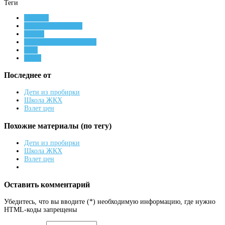
Теги
новости
Станислав Каторов
реутов
реутовское телевидение
брак
ЗАГС
Последнее от
Дети из пробирки
Школа ЖКХ
Взлет цен
Похожие материалы (по тегу)
Дети из пробирки
Школа ЖКХ
Взлет цен
Оставить комментарий
Убедитесь, что вы вводите (*) необходимую информацию, где нужно
HTML-коды запрещены