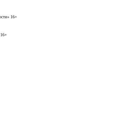
вости» 16+
 16+