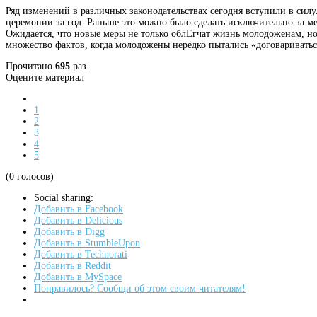
Ряд изменений в различных законодательствах сегодня вступили в силу
церемонии за год. Раньше это можно было сделать исключительно за ме
Ожидается, что новые меры не только облЕгчат жизнь молодоженам, н
множество фактов, когда молодожены нередко пытались «договаривать
Прочитано
695
раз
Оцените материал
1
2
3
4
5
(0 голосов)
Social sharing:
Добавить в Facebook
Добавить в Delicious
Добавить в Digg
Добавить в StumbleUpon
Добавить в Technorati
Добавить в Reddit
Добавить в MySpace
Понравилось? Сообщи об этом своим читателям!