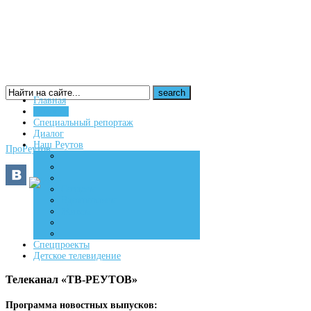
Главная
Новости
16+
Специальный репортаж
Диалог
Наш Реутов
ПроРеутов
Создаем
Вдохновляем
Живем
Спецпроекты
Детское телевидение
Телеканал «ТВ-РЕУТОВ»
Программа новостных выпусков: