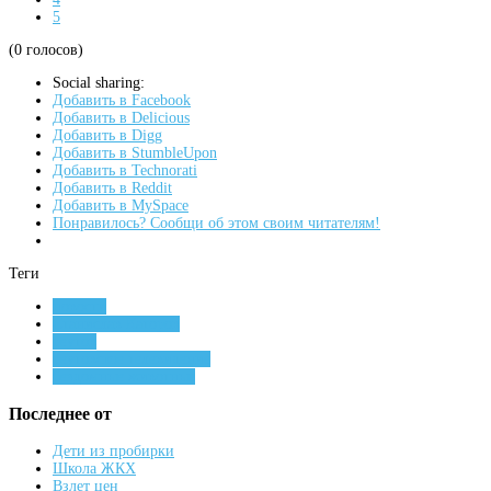
5
(0 голосов)
Social sharing:
Добавить в Facebook
Добавить в Delicious
Добавить в Digg
Добавить в StumbleUpon
Добавить в Technorati
Добавить в Reddit
Добавить в MySpace
Понравилось? Сообщи об этом своим читателям!
Теги
новости
Станислав Каторов
реутов
реутовское телевидение
бездомные животные
Последнее от
Дети из пробирки
Школа ЖКХ
Взлет цен