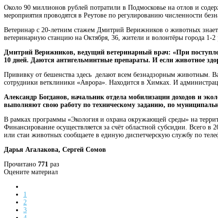
Около 90 миллионов рублей потратили в Подмосковье на отлов и соде
мероприятия проводятся в Реутове по регулированию численности безн
Ветеринар с 20-летним стажем Дмитрий Верижников о животных знает в
ветеринарную станцию на Октября, 36, жители и волонтёры города 1-
Дмитрий Верижников, ведущий ветеринарный врач: «При поступлен
10 дней. Даются антигельминтные препараты. И если животное здор
Прививку от бешенства здесь делают всем безнадзорным животным. Ва
сотрудники ветклиники «Аврора». Находится в Химках. И администрац
Александр Богданов, начальник отдела мобилизации доходов и экол
выполняют свою работу по техническому заданию, по муниципальн
В рамках программы «Экология и охрана окружающей среды» на террит
Финансирование осуществляется за счёт областной субсидии. Всего в 
или стаи животных сообщаете в единую диспетчерскую службу по телефо
Дарья Агалакова, Сергей Сомов
Прочитано
771
раз
Оцените материал
1
2
3
4