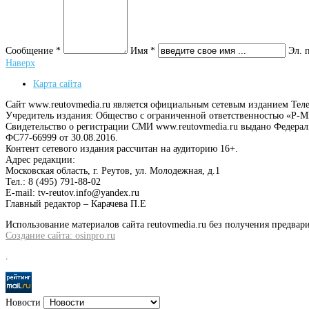
Сообщение *
Имя *
Эл. 
Наверх
Карта сайта
Сайт www.reutovmedia.ru является официальным сетевым изданием Тел
Учредитель издания: Общество с ограниченной ответственностью «Р
Свидетельство о регистрации СМИ www.reutovmedia.ru выдано Федера
ФС77-66999 от 30.08.2016.
Контент сетевого издания рассчитан на аудиторию 16+.
Адрес редакции:
Московская область, г. Реутов, ул. Молодежная, д.1
Тел.: 8 (495) 791-88-02
E-mail: tv-reutov.info@yandex.ru
Главный редактор – Карачева П.Е
Использование материалов сайта reutovmedia.ru без получения предв
Создание сайта: osinpro.ru
.
Новости