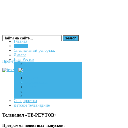
Главная
Новости
16+
Специальный репортаж
Диалог
Наш Реутов
ПроРеутов
Создаем
Вдохновляем
Живем
Спецпроекты
Детское телевидение
Телеканал «ТВ-РЕУТОВ»
Программа новостных выпусков: